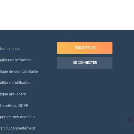
INSCRIPTION
tactez nous
naler une infraction
SE CONNECTER
tique de confidentialité
itions d'utilisation
itique anti-spam
formité au GDPR
primer mes données
X
rait du consentement