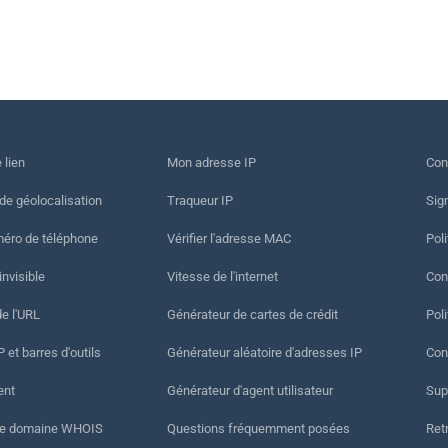
 lien
Mon adresse IP
Con
 de géolocalisation
Traqueur IP
Sig
méro de téléphone
Vérifier l'adresse MAC
Poli
invisible
Vitesse de l'internet
Cond
de l'URL
Générateur de cartes de crédit
Pol
 et barres d'outils
Générateur aléatoire d'adresses IP
Con
ent
Générateur d'agent utilisateur
Sup
de domaine WHOIS
Questions fréquemment posées
Ret