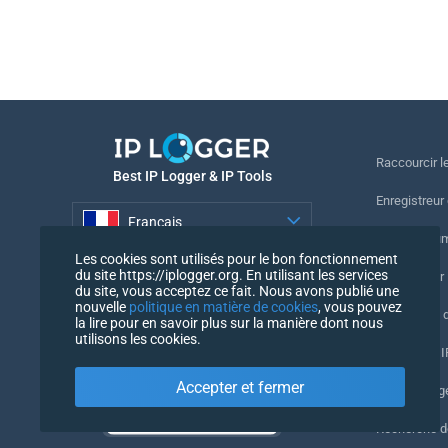
Raccourcir le
Best IP Logger & IP Tools
Enregistreur
Français
Suivre le nu
Les cookies sont utilisés pour le bon fonctionnement
Français
du site https://iplogger.org. En utilisant les services
Enregistreur 
du site, vous acceptez ce fait. Nous avons publié une
nouvelle
politique en matière de cookies
, vous pouvez
Vérification 
la lire pour en savoir plus sur la manière dont nous
utilisons les cookies.
Compteurs IP
Accepter et fermer
Mon UserAg
Recherche 