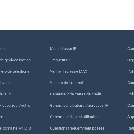
 lien
Mon adresse IP
Con
 de géolocalisation
Traqueur IP
Sig
méro de téléphone
Vérifier l'adresse MAC
Poli
invisible
Vitesse de l'internet
Cond
de l'URL
Générateur de cartes de crédit
Pol
 et barres d'outils
Générateur aléatoire d'adresses IP
Con
ent
Générateur d'agent utilisateur
Sup
de domaine WHOIS
Questions fréquemment posées
Ret