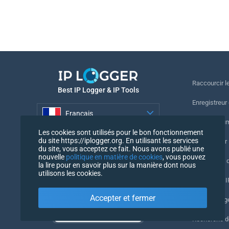
Raccourcir le
Best IP Logger & IP Tools
Enregistreur
Français
Suivre le nu
Les cookies sont utilisés pour le bon fonctionnement
Français
du site https://iplogger.org. En utilisant les services
Enregistreur 
du site, vous acceptez ce fait. Nous avons publié une
nouvelle
politique en matière de cookies
, vous pouvez
Vérification 
la lire pour en savoir plus sur la manière dont nous
utilisons les cookies.
Compteurs IP
Accepter et fermer
Mon UserAg
Recherche 