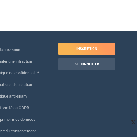
INSCRIPTION
tactez nous
naler une infraction
SE CONNECTER
tique de confidentialité
itions d'utilisation
itique anti-spam
formité au GDPR
primer mes données
X
rait du consentement