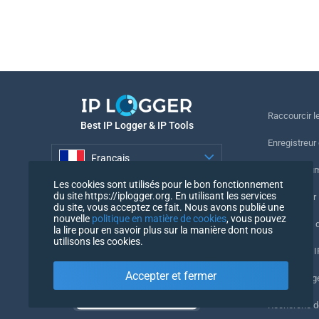
Raccourcir le
Best IP Logger & IP Tools
Enregistreur
Français
Suivre le nu
Les cookies sont utilisés pour le bon fonctionnement
Français
du site https://iplogger.org. En utilisant les services
Enregistreur 
du site, vous acceptez ce fait. Nous avons publié une
nouvelle
politique en matière de cookies
, vous pouvez
Vérification 
la lire pour en savoir plus sur la manière dont nous
utilisons les cookies.
Compteurs IP
Accepter et fermer
Mon UserAg
Recherche 