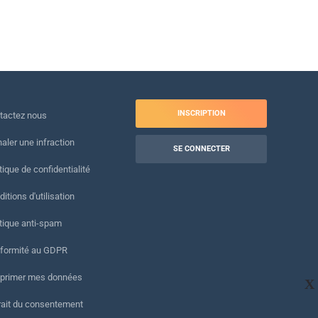
INSCRIPTION
tactez nous
naler une infraction
SE CONNECTER
tique de confidentialité
itions d'utilisation
itique anti-spam
formité au GDPR
primer mes données
X
rait du consentement