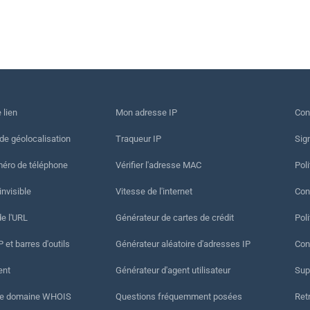
 lien
Mon adresse IP
Con
 de géolocalisation
Traqueur IP
Sig
méro de téléphone
Vérifier l'adresse MAC
Poli
invisible
Vitesse de l'internet
Cond
de l'URL
Générateur de cartes de crédit
Pol
 et barres d'outils
Générateur aléatoire d'adresses IP
Con
ent
Générateur d'agent utilisateur
Sup
de domaine WHOIS
Questions fréquemment posées
Ret