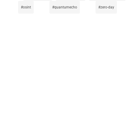
osint
quantumecho
zero-day