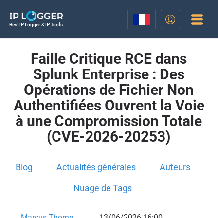
Best IP Logger & IP Tools
Faille Critique RCE dans
Splunk Enterprise : Des
Opérations de Fichier Non
Authentifiées Ouvrent la Voie
à une Compromission Totale
(CVE-2026-20253)
Blog
Actualités générales
Auteurs
Nuage de Tags
Marcus Thorne
13/06/2026 16:00