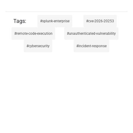
splunk-enterprise
cve-2026-20253
remote-code-execution
unauthenticated-vulnerability
cybersecurity
incident-response