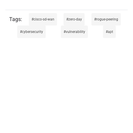
cisco-sd-wan
zero-day
rogue-peering
cybersecurity
vulnerability
apt