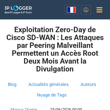
Best IP Logger & IP Tools
Exploitation Zero-Day de
Cisco SD-WAN : Les Attaques
par Peering Malveillant
Permettent un Accès Root
Deux Mois Avant la
Divulgation
Blog
Actualités générales
Auteurs
Nuage de Tags
Marcus Thorne
25/06/2026 00:00