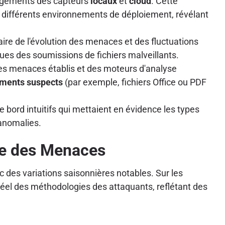
argements des capteurs
locaux
et
cloud
. Cette
 différents environnements de déploiement, révélant
re de l'évolution des menaces et des fluctuations
diques des soumissions de fichiers malveillants.
 des menaces établis et des moteurs d'analyse
ments suspects
(par exemple, fichiers Office ou PDF
e bord intuitifs qui mettaient en évidence les types
 anomalies.
re des Menaces
 des variations saisonnières notables. Sur les
 réel des méthodologies des attaquants, reflétant des