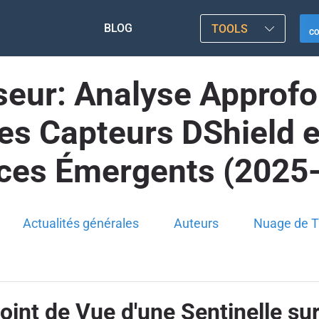
BLOG
TOOLS
C
seur: Analyse Approfo
les Capteurs DShield e
es Émergents (2025
Actualités générales
Auteurs
Nuage de T
Point de Vue d'une Sentinelle su