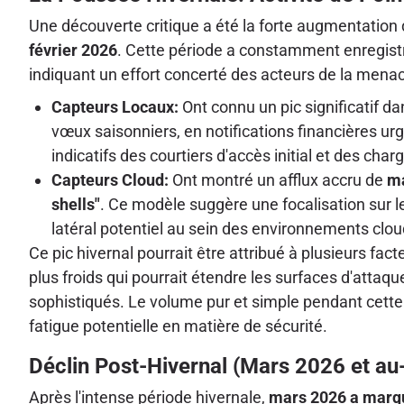
Une découverte critique a été la forte augmentation
février 2026
. Cette période a constamment enregistr
indiquant un effort concerté des acteurs de la mena
Capteurs Locaux:
Ont connu un pic significatif da
vœux saisonniers, en notifications financières ur
indicatifs des courtiers d'accès initial et des ch
Capteurs Cloud:
Ont montré un afflux accru de
ma
shells"
. Ce modèle suggère une focalisation sur l
latéral potentiel au sein des environnements clou
Ce pic hivernal pourrait être attribué à plusieurs fa
plus froids qui pourrait étendre les surfaces d'att
sophistiqués. Le volume pur et simple pendant cette p
fatigue potentielle en matière de sécurité.
Déclin Post-Hivernal (Mars 2026 et au
Après l'intense période hivernale,
mars 2026 a marqu