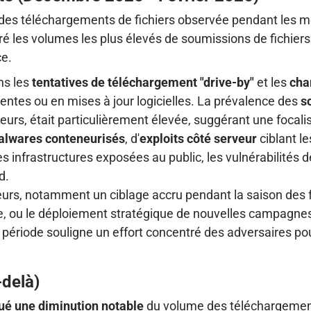
 des téléchargements de fichiers observée pendant les m
é les volumes les plus élevés de soumissions de fichiers 
ce.
ns les
tentatives de téléchargement "drive-by"
et les
cha
gentes ou en mises à jour logicielles. La prévalence des
s
argeurs, était particulièrement élevée, suggérant une focal
lwares conteneurisés
, d'
exploits côté serveur
ciblant l
es infrastructures exposées au public, les vulnérabilité
d.
cteurs, notamment un ciblage accru pendant la saison des 
aque, ou le déploiement stratégique de nouvelles campag
ériode souligne un effort concentré des adversaires pour 
-delà)
é une diminution notable
du volume des téléchargements