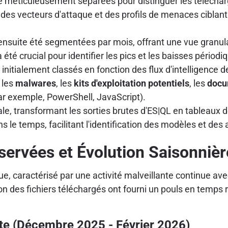
é méticuleusement séparées pour distinguer les téléch
es vecteurs d'attaque et des profils de menaces ciblant
suite été segmentées par mois, offrant une vue granulai
a été crucial pour identifier les pics et les baisses pério
é initialement classés en fonction des flux d'intelligence
 les
malwares
, les
kits d'exploitation potentiels
, les
docu
r exemple, PowerShell, JavaScript).
ale, transformant les sorties brutes d'ES|QL en tableaux d
s le temps, facilitant l'identification des modèles et des
ervées et Évolution Saisonniè
 caractérisé par une activité malveillante continue avec
ion des fichiers téléchargés ont fourni un pouls en temps
nte (Décembre 2025 - Février 2026)