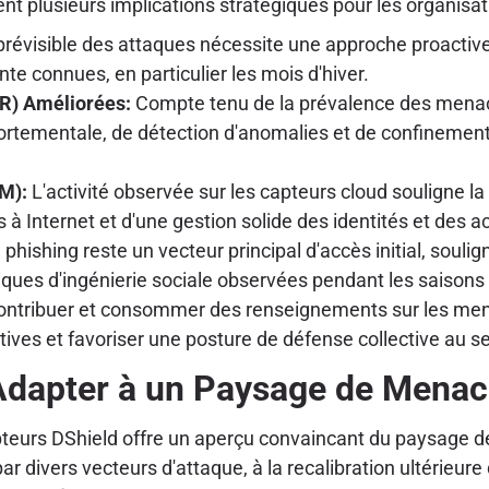
ent plusieurs implications stratégiques pour les organisat
prévisible des attaques nécessite une approche proactive,
e connues, en particulier les mois d'hiver.
DR) Améliorées:
Compte tenu de la prévalence des menace
rtementale, de détection d'anomalies et de confinement 
PM):
L'activité observée sur les capteurs cloud souligne l
és à Internet et d'une gestion solide des identités et de
 phishing reste un vecteur principal d'accès initial, soul
ctiques d'ingénierie sociale observées pendant les saisons
ntribuer et consommer des renseignements sur les me
tives et favoriser une posture de défense collective au 
Adapter à un Paysage de Menac
capteurs DShield offre un aperçu convaincant du paysage
ar divers vecteurs d'attaque, à la recalibration ultérieur