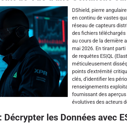
DShield, pierre angulair
en continu de vastes qua
réseau de capteurs dist
des fichiers téléchargés
au cours de la dernière
mai 2026. En tirant part
de requêtes ES|QL (Ela
méticuleusement disséqu
points d'extrémité critiq
clés, d'identifier les pér
renseignements exploita
fournissant des aperçus 
évolutives des acteurs 
 Décrypter les Données avec E