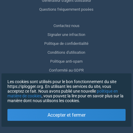
Générateur d'agent utilisateur
Questions fréquemment posées
Contactez nous
Signaler une infraction
Politique de confidentialité
Conditions d'utilisation
Politique anti-spam
Conformité au GDPR
Supprimer mes données
Les cookies sont utilisés pour le bon fonctionnement du site
https://iplogger.org. En utilisant les services du site, vous
Retrait du consentement
acceptez ce fait. Nous avons publié une nouvelle
politique en
matière de cookies
, vous pouvez la lire pour en savoir plus sur la
manière dont nous utilisons les cookies.
INSCRIPTION
Accepter et fermer
X
SE CONNECTER