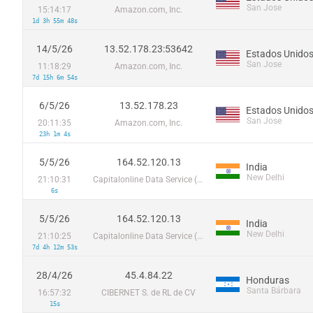
San Jose
15:14:17
Amazon.com, Inc.
1d 3h 55m 48s
14/5/26
13.52.178.23:53642
Estados Unido
San Jose
11:18:29
Amazon.com, Inc.
7d 15h 6m 54s
6/5/26
13.52.178.23
Estados Unido
San Jose
20:11:35
Amazon.com, Inc.
23h 1m 4s
5/5/26
164.52.120.13
India
New Delhi
21:10:31
Capitalonline Data Service (HK) Co
6s
5/5/26
164.52.120.13
India
New Delhi
21:10:25
Capitalonline Data Service (HK) Co
7d 4h 12m 53s
28/4/26
45.4.84.22
Honduras
Santa Bárbara
16:57:32
CIBERNET S. de RL de CV
15s