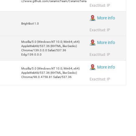
https://www.github.com/ceramicTeam/CeramicTerracotta
Exactitud: IP
More info
Brightbot 1.0
Exactitud: IP
Mozilla/5.0 (Windows NT 10.0; Win64; x64)
More info
AppleWebKit/537.36 (KHTML, like Gecko)
Chrome/139.0.0.0 Safari/537.36
Exactitud: IP
Edg/139.0.0.0
More info
Mozilla/5.0 (Windows NT 10.0; Win64; x64)
AppleWebKit/537.36 (KHTML, like Gecko)
Chrome/98.0.4758.81 Safari/537.36
Exactitud: IP