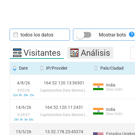
todos los datos
Mostrar bots
Visitantes
Análisis
Date
IP/Provider
País/Ciudad
4/8/26
164.52.120.13:36301
India
New Delhi
9:03:26
Capitalonline Data Service (HK) Co
51d 8h 39m 19s
14/6/26
164.52.120.11:2431
India
New Delhi
0:24:07
Capitalonline Data Service (HK) Co
29d 9h 9m 50s
15/5/26
13.52.178.23:45374
Estados Unido