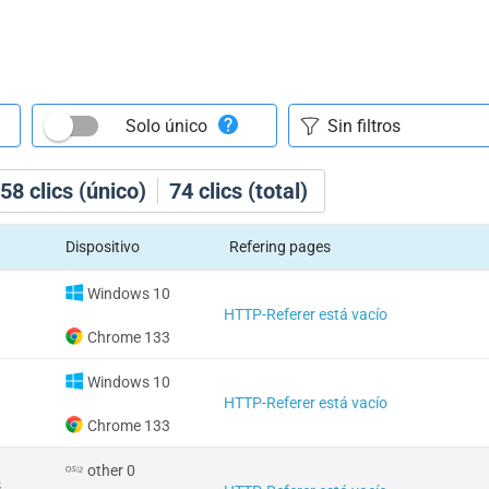
Solo único
58
clics (único)
74
clics (total)
Dispositivo
Refering pages
Windows 10
HTTP-Referer está vacío
Chrome 133
Windows 10
HTTP-Referer está vacío
Chrome 133
other 0
s