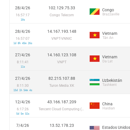
28/4/26
102.129.75.33
Congo
Brazzaville
16:57:17
Congo Telecom
10s
28/4/26
14.167.193.148
Vietnam
Tân An
16:57:07
VNPT-VNNIC
1d 8h 45m 26s
27/4/26
14.160.123.108
Vietnam
Da Lat
8:11:41
VNPT
11s
27/4/26
82.215.107.88
Uzbekistán
Tashkent
8:11:30
Turon Media XK
15d 1h 54m 4s
12/4/26
43.166.187.209
China
Haidian
6:17:26
Tencent Cloud Computing (Beijing) Co
5d 5m 32s
7/4/26
13.52.178.23
Estados Unido