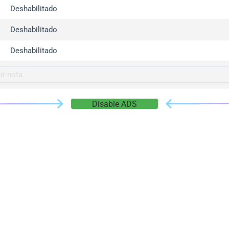
gger.com
Deshabilitado
r.info
Deshabilitado
gger.co
co
Deshabilitado
su
gger.info
g.co
Disable ADS
gger.cn