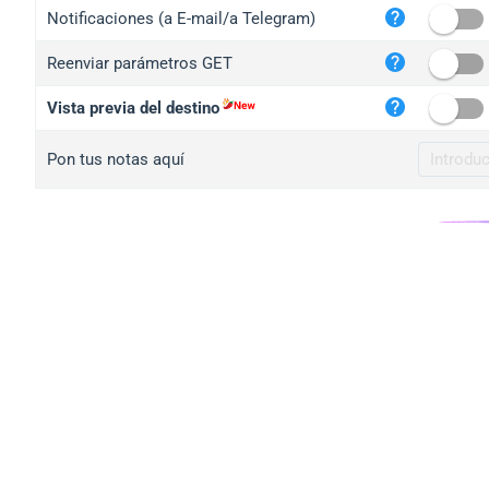
iplo
Notificaciones (a E-mail/a Telegram)
mape
Reenviar parámetros GET
iplo
2no.
Vista previa del destino
yip.
Pon tus notas aquí
iplo
iplo
iplo