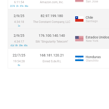
San Jose
6:11:54
Amazon.com, Inc.
217d 1h 37m 36s
2/9/25
82.97.199.180
Chile
Santiago
4:34:18
The Constant Company, LLC
1s
2/9/25
176.100.140.140
Estados Unido
New York
4:34:17
SIA "Singularity Telecom"
41d 8h 39m 49s
22/7/25
168.181.120.21
Honduras
Olanchito
19:54:28
Enred S.de.R.L
0s