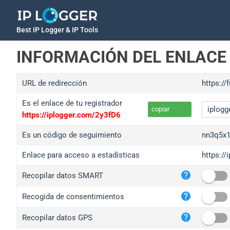
Best IP Logger & IP Tools
INFORMACIÓN DEL ENLACE
URL de redirección
https://
Es el enlace de tu registrador
copiar
https://iplogger.com/2y3fD6
Es un código de seguimiento
nn3q5x1
Enlace para acceso a estadísticas
https://
iplo
Recopilar datos SMART
wl.g
ed.t
Recogida de consentimientos
bc.a
Recopilar datos GPS