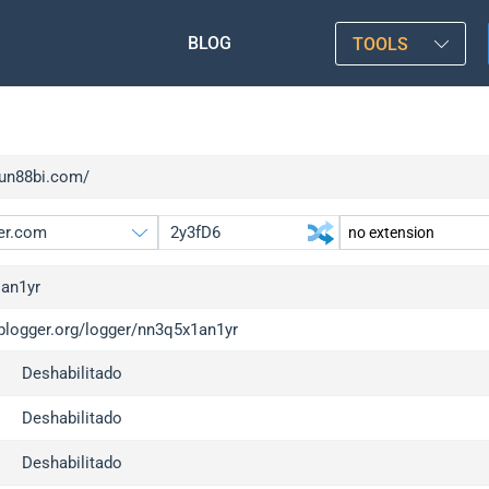
BLOG
TOOLS
fun88bi.com/
an1yr
iplogger.org/logger/nn3q5x1an1yr
gger.org
upgrade
Deshabilitado
l
upgrade
c
upgrade
Deshabilitado
x
upgrade
Deshabilitado