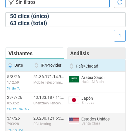
50
clics (único)
63
clics (total)
1
Visitantes
Análisis
Date
IP/Provider
País/Ciudad
5/8/26
51.36.171.14:9494
Arabia Saudí
Hafar Al-Batin
1:12:59
Mobile Telecommunication Company Saudi Arabia Joint-Stock company
7d 19m 7s
29/7/26
43.133.187.11:34878
Japón
Shibuya
0:53:52
Shenzhen Tencent Computer Systems Company Limited
25d 17h 50m 24s
3/7/26
23.230.121.65:20394
Estados Unidos
Santa Clara
7:03:28
EGIHosting
12h 57m 15s