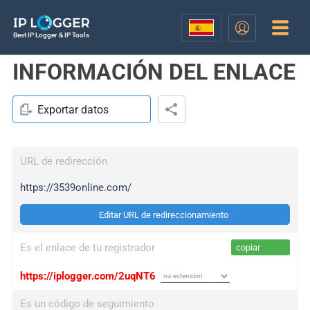
Best IP Logger & IP Tools
INFORMACIÓN DEL ENLACE
Exportar datos
URL de redirección
https://3539online.com/
Editar URL de redireccionamiento
Es el enlace de tu registrador
copiar
https://iplogger.com/2uqNT6
Es un código de seguimiento