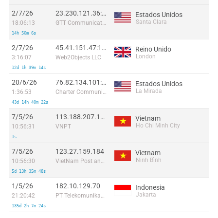
2/7/26
23.230.121.36:7830
Estados Unidos
Santa Clara
18:06:13
GTT Communications Inc.
14h 50m 6s
2/7/26
45.41.151.47:16642
Reino Unido
London
3:16:07
Web2Objects LLC
12d 1h 39m 14s
20/6/26
76.82.134.101:48649
Estados Unidos
La Mirada
1:36:53
Charter Communications
43d 14h 40m 22s
7/5/26
113.188.207.137
Vietnam
Ho Chi Minh City
10:56:31
VNPT
1s
7/5/26
123.27.159.184
Vietnam
Ninh Bình
10:56:30
VietNam Post and Telecom Corporation
5d 13h 35m 48s
1/5/26
182.10.129.70
Indonesia
Jakarta
21:20:42
PT Telekomunikasi Selular Indonesia
135d 2h 7m 24s