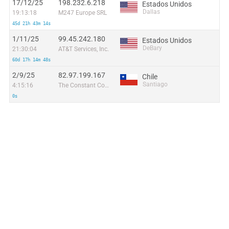
17/12/25
198.232.6.218
Estados Unidos
Dallas
19:13:18
M247 Europe SRL
45d 21h 43m 14s
1/11/25
99.45.242.180
Estados Unidos
DeBary
21:30:04
AT&T Services, Inc.
60d 17h 14m 48s
2/9/25
82.97.199.167
Chile
Santiago
4:15:16
The Constant Company, LLC
0s