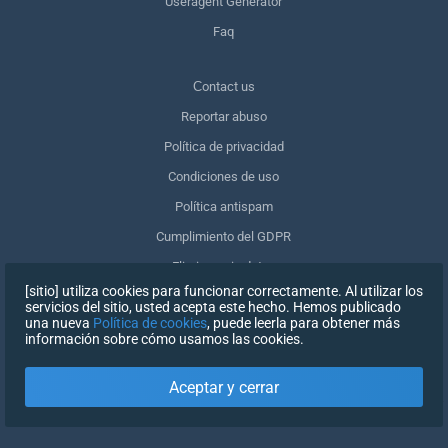
Useragent Generator
Faq
Сontact us
Reportar abuso
Política de privacidad
Condiciones de uso
Política antispam
Cumplimiento del GDPR
Eliminar mis datos
[sitio] utiliza cookies para funcionar correctamente. Al utilizar los
Retirar el consentimiento
servicios del sitio, usted acepta este hecho. Hemos publicado
una nueva
Política de cookies
, puede leerla para obtener más
información sobre cómo usamos las cookies.
REGISTRARSE
Aceptar y cerrar
X
INICIAR SESIÓN