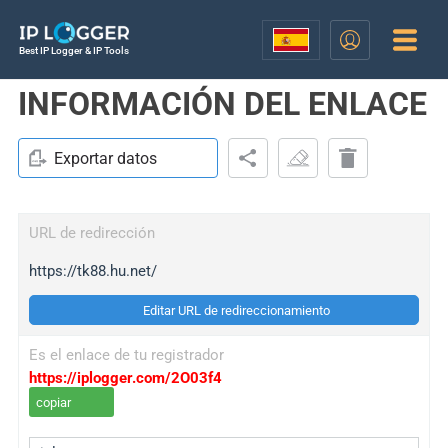
Best IP Logger & IP Tools
INFORMACIÓN DEL ENLACE
Exportar datos
URL de redirección
https://tk88.hu.net/
Editar URL de redireccionamiento
Es el enlace de tu registrador
https://iplogger.com/2O03f4
copiar