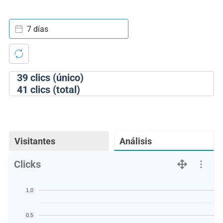
7 días
39
clics (único)
41
clics (total)
Visitantes
Análisis
Clicks
1.0
0.5