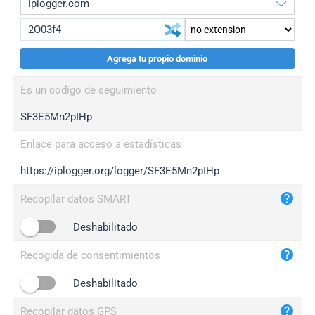
Agrega tu propio dominio
iplogger.org
upgrade
Es un código de seguimiento
wl.gl
upgrade
SF3E5Mn2pIHp
ed.tc
upgrade
bc.ax
upgrade
Enlace para acceso a estadísticas
https://iplogger.org/logger/SF3E5Mn2pIHp
iplogger.com
maper.info
Recopilar datos SMART
iplogger.co
Deshabilitado
2no.co
Recogida de consentimientos
yip.su
iplogger.info
Deshabilitado
iplog.co
Recopilar datos GPS