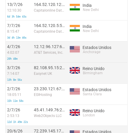
13/7/26
164.52.120.12:49016
India
New Delhi
12:10:30
Capitalonline Data Service (HK) Co
6d 3h 54m 43s
7/7/26
164.52.120.5:54761
India
New Delhi
8:15:47
Capitalonline Data Service (HK) Co
3d 4h 13m 40s
4/7/26
12.12.96.127:62812
Estados Unidos
Anchorage
4:02:07
AT&T Services, Inc.
20h 48m
3/7/26
82.108.95.15:21580
Reino Unido
Birmingham
7:14:07
Easynet UK
13h 8m 56s
2/7/26
23.230.121.67:25444
Estados Unidos
Santa Clara
18:05:11
EGIHosting
15h 11m 58s
2/7/26
45.41.149.76:26564
Reino Unido
London
2:53:13
Web2Objects LLC
12d 1h 49m 22s
20/6/26
72.239.145.177:48865
Estados Unidos