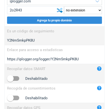
Agrega tu propio dominio
iplogger.org
upgrade
Es un código de seguimiento
wl.gl
upgrade
Y2Nm5mkpPK8U
ed.tc
upgrade
bc.ax
upgrade
Enlace para acceso a estadísticas
https://iplogger.org/logger/Y2Nm5mkpPK8U
iplogger.com
maper.info
Recopilar datos SMART
iplogger.co
Deshabilitado
2no.co
Recogida de consentimientos
yip.su
iplogger.info
Deshabilitado
iplog.co
Recopilar datos GPS