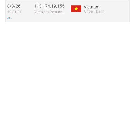
8/3/26
113.174.19.155
Vietnam
Chơn Thành
19:01:31
VietNam Post and Telecom Corporation
41s