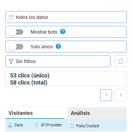
todos los datos
Mostrar bots
Solo único
53
clics (único)
58
clics (total)
1
2
Visitantes
Análisis
Date
IP/Provider
País/Ciudad