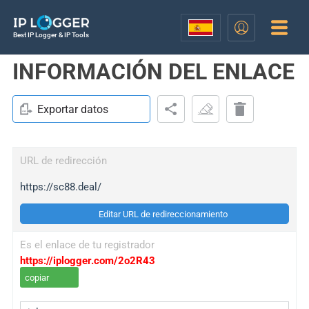
Best IP Logger & IP Tools
INFORMACIÓN DEL ENLACE
Exportar datos
URL de redirección
https://sc88.deal/
Editar URL de redireccionamiento
Es el enlace de tu registrador
https://iplogger.com/2o2R43
copiar