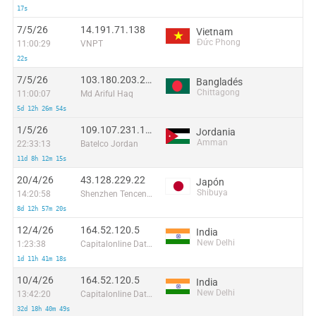
17s
7/5/26
14.191.71.138
Vietnam
Đức Phong
11:00:29
VNPT
22s
7/5/26
103.180.203.224
Bangladés
Chittagong
11:00:07
Md Ariful Haq
5d 12h 26m 54s
1/5/26
109.107.231.120
Jordania
Amman
22:33:13
Batelco Jordan
11d 8h 12m 15s
20/4/26
43.128.229.22
Japón
Shibuya
14:20:58
Shenzhen Tencent Computer Systems Company Limited
8d 12h 57m 20s
12/4/26
164.52.120.5
India
New Delhi
1:23:38
Capitalonline Data Service (HK) Co
1d 11h 41m 18s
10/4/26
164.52.120.5
India
New Delhi
13:42:20
Capitalonline Data Service (HK) Co
32d 18h 40m 49s