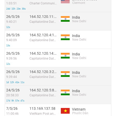
Clermont
1:03:51
Charter Communications
24d 15h 23m 30s
26/5/26
164.52.120.11:28750
India
New Delhi
9:40:21
Capitalonline Data Service (HK) Co
12s
26/5/26
164.52.120.4:19816
India
New Delhi
9:40:09
Capitalonline Data Service (HK) Co
13s
26/5/26
164.52.120.14:4032
India
New Delhi
9:39:56
Capitalonline Data Service (HK) Co
12s
26/5/26
164.52.120.3:29363
India
New Delhi
9:39:44
Capitalonline Data Service (HK) Co
1d 12h 41m 11s
24/5/26
164.52.120.5:8433
India
New Delhi
20:58:33
Capitalonline Data Service (HK) Co
17d 9h 57m 47s
7/5/26
113.169.137.58
Vietnam
Phước Dân
11:00:46
VietNam Post and Telecom Corporation