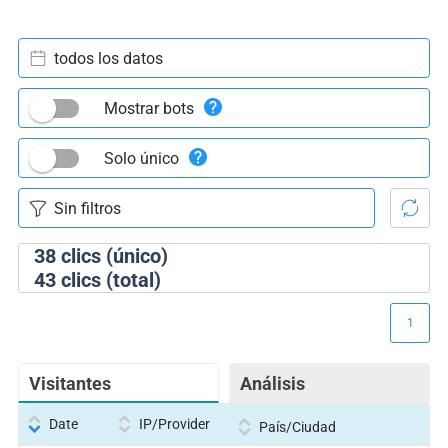
todos los datos
Mostrar bots
Solo único
38
clics (único)
43
clics (total)
1
Visitantes
Análisis
Date
IP/Provider
País/Ciudad