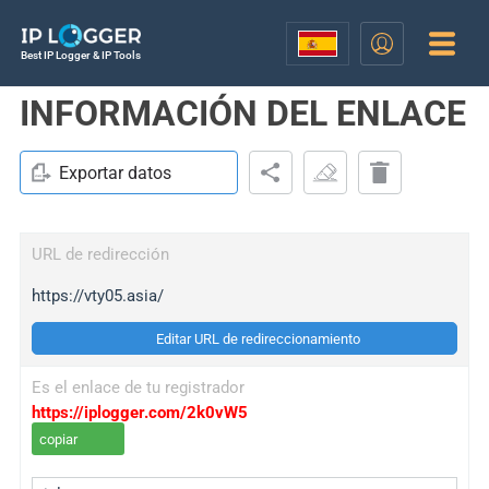
Best IP Logger & IP Tools
INFORMACIÓN DEL ENLACE
Exportar datos
URL de redirección
https://vty05.asia/
Editar URL de redireccionamiento
Es el enlace de tu registrador
https://iplogger.com/2k0vW5
copiar