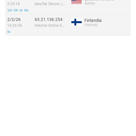
Buhler
5:29:18
IdeaTek Telcom, LLC
11d 13h 2m 20s
2/2/26
65.21.136.254
Finlandia
Helsinki
16:26:58
Hetzner Online GmbH
0s