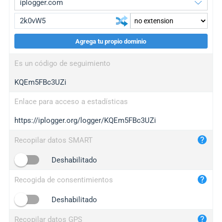
Agrega tu propio dominio
iplogger.org
upgrade
Es un código de seguimiento
wl.gl
upgrade
KQEm5FBc3UZi
ed.tc
upgrade
bc.ax
upgrade
Enlace para acceso a estadísticas
https://iplogger.org/logger/KQEm5FBc3UZi
iplogger.com
maper.info
Recopilar datos SMART
iplogger.co
Deshabilitado
2no.co
Recogida de consentimientos
yip.su
iplogger.info
Deshabilitado
iplog.co
Recopilar datos GPS