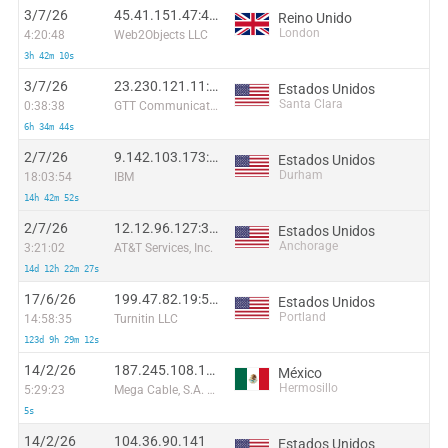
3/7/26
45.41.151.47:47800
Reino Unido
London
4:20:48
Web2Objects LLC
3h 42m 10s
3/7/26
23.230.121.11:2358
Estados Unidos
Santa Clara
0:38:38
GTT Communications Inc.
6h 34m 44s
2/7/26
9.142.103.173:63186
Estados Unidos
Durham
18:03:54
IBM
14h 42m 52s
2/7/26
12.12.96.127:31328
Estados Unidos
Anchorage
3:21:02
AT&T Services, Inc.
14d 12h 22m 27s
17/6/26
199.47.82.19:59378
Estados Unidos
Portland
14:58:35
Turnitin LLC
123d 9h 29m 12s
14/2/26
187.245.108.196
México
Hermosillo
5:29:23
Mega Cable, S.A. de C.V.
5s
14/2/26
104.36.90.141
Estados Unidos