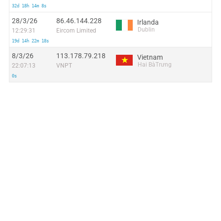
32d 18h 14m 8s
28/3/26
86.46.144.228
Irlanda
Dublin
12:29:31
Eircom Limited
19d 14h 22m 18s
8/3/26
113.178.79.218
Vietnam
Hai BàTrưng
22:07:13
VNPT
0s