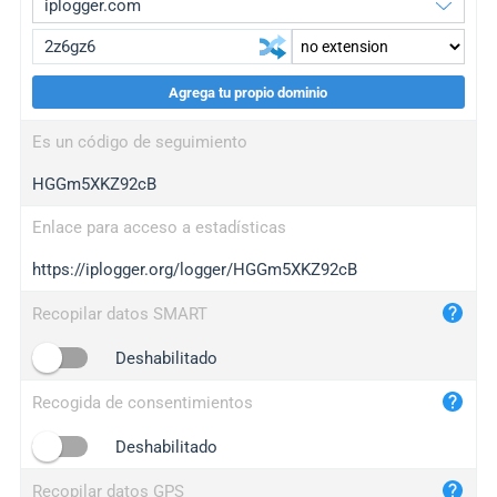
Agrega tu propio dominio
iplogger.org
upgrade
Es un código de seguimiento
wl.gl
upgrade
HGGm5XKZ92cB
ed.tc
upgrade
bc.ax
upgrade
Enlace para acceso a estadísticas
https://iplogger.org/logger/HGGm5XKZ92cB
iplogger.com
maper.info
Recopilar datos SMART
iplogger.co
Deshabilitado
2no.co
Recogida de consentimientos
yip.su
iplogger.info
Deshabilitado
iplog.co
Recopilar datos GPS