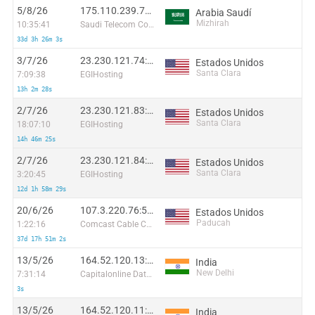
5/8/26
175.110.239.72:41268
Arabia Saudí
Mizhirah
10:35:41
Saudi Telecom Company JSC
33d 3h 26m 3s
3/7/26
23.230.121.74:38692
Estados Unidos
Santa Clara
7:09:38
EGIHosting
13h 2m 28s
2/7/26
23.230.121.83:33290
Estados Unidos
Santa Clara
18:07:10
EGIHosting
14h 46m 25s
2/7/26
23.230.121.84:49006
Estados Unidos
Santa Clara
3:20:45
EGIHosting
12d 1h 58m 29s
20/6/26
107.3.220.76:52749
Estados Unidos
Paducah
1:22:16
Comcast Cable Communications, LLC
37d 17h 51m 2s
13/5/26
164.52.120.13:60773
India
New Delhi
7:31:14
Capitalonline Data Service (HK) Co
3s
13/5/26
164.52.120.11:18500
India