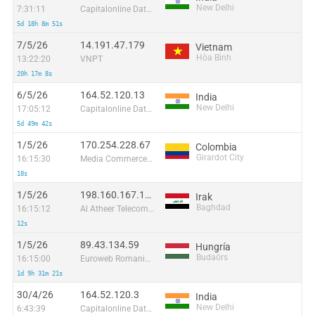
New Delhi
7:31:11
Capitalonline Data Service (HK) Co
5d 18h 8m 51s
7/5/26
14.191.47.179
Vietnam
Hòa Bình
13:22:20
VNPT
20h 17m 8s
6/5/26
164.52.120.13
India
New Delhi
17:05:12
Capitalonline Data Service (HK) Co
5d 49m 42s
1/5/26
170.254.228.67
Colombia
Girardot City
16:15:30
Media Commerce Partners S.A
18s
1/5/26
198.160.167.124
Irak
Baghdad
16:15:12
Al Atheer Telecommunication-Iraq Co. Ltd. Incorporated in Cayman Islands
12s
1/5/26
89.43.134.59
Hungría
Budaörs
16:15:00
Euroweb Romania S.R.L.
1d 9h 31m 21s
30/4/26
164.52.120.3
India
New Delhi
6:43:39
Capitalonline Data Service (HK) Co