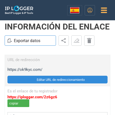
Best IP Logger & IP Tools
INFORMACIÓN DEL ENLACE
Exportar datos
URL de redirección
https://ok9kyc.com/
Editar URL de redireccionamiento
Es el enlace de tu registrador
https://iplogger.com/2z6gz6
copiar