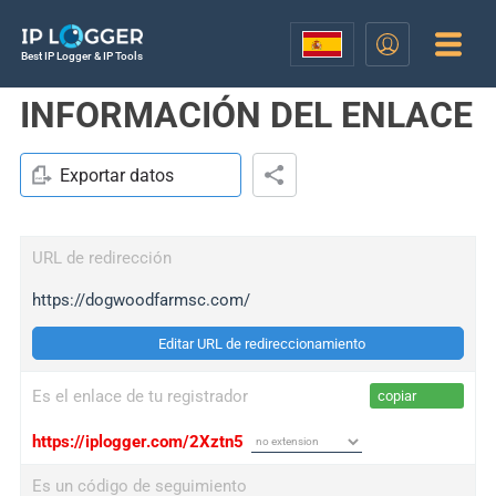
Best IP Logger & IP Tools
INFORMACIÓN DEL ENLACE
Exportar datos
URL de redirección
https://dogwoodfarmsc.com/
Editar URL de redireccionamiento
Es el enlace de tu registrador
copiar
https://iplogger.com/2Xztn5
Es un código de seguimiento