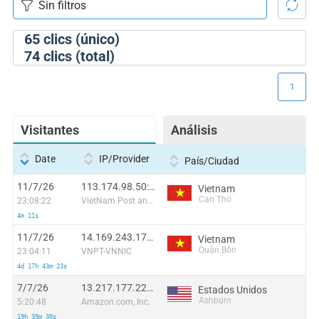
65
clics (único)
74
clics (total)
1
Visitantes
Análisis
Date
IP/Provider
País/Ciudad
11/7/26
113.174.98.50:56796
Vietnam
Can Tho
23:08:22
VietNam Post and Telecom Corporation
4m 11s
11/7/26
14.169.243.178:52141
Vietnam
Quận Bốn
23:04:11
VNPT-VNNIC
4d 17h 43m 23s
7/7/26
13.217.177.227:22875
Estados Unidos
Ashburn
5:20:48
Amazon.com, Inc.
19h 39m 30s