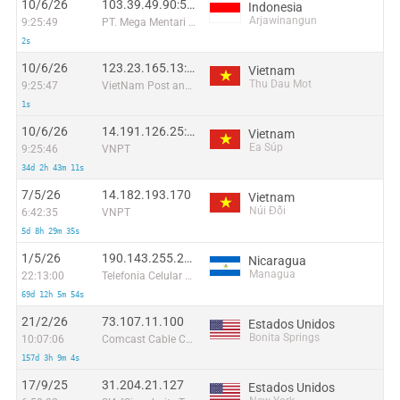
10/6/26
103.39.49.90:59174
Indonesia
Arjawinangun
9:25:49
PT. Mega Mentari Mandiri
2s
10/6/26
123.23.165.13:33831
Vietnam
Thu Dau Mot
9:25:47
VietNam Post and Telecom Corporation
1s
10/6/26
14.191.126.25:10668
Vietnam
Ea Súp
9:25:46
VNPT
34d 2h 43m 11s
7/5/26
14.182.193.170
Vietnam
Núi Đối
6:42:35
VNPT
5d 8h 29m 35s
1/5/26
190.143.255.225
Nicaragua
Managua
22:13:00
Telefonia Celular de Nicaragua SA.
69d 12h 5m 54s
21/2/26
73.107.11.100
Estados Unidos
Bonita Springs
10:07:06
Comcast Cable Communications, LLC
157d 3h 9m 4s
17/9/25
31.204.21.127
Estados Unidos