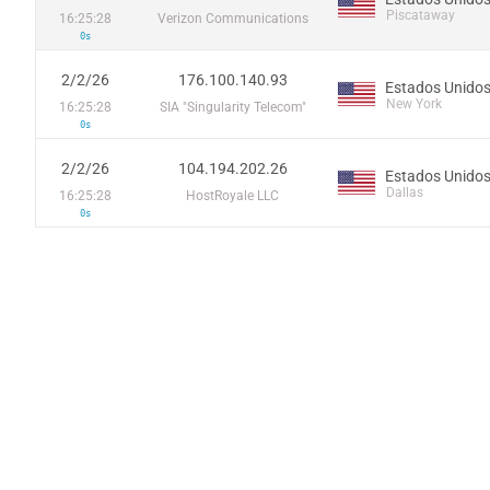
Piscataway
16:25:28
Verizon Communications
0s
2/2/26
176.100.140.93
Estados Unido
New York
16:25:28
SIA "Singularity Telecom"
0s
2/2/26
104.194.202.26
Estados Unido
Dallas
16:25:28
HostRoyale LLC
0s