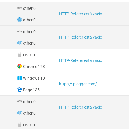
other 0
s
HTTP-Referer está vacío
other 0
other 0
s
HTTP-Referer está vacío
other 0
OS X 0
HTTP-Referer está vacío
Chrome 123
Windows 10
https://iplogger.com/
Edge 135
other 0
HTTP-Referer está vacío
other 0
OS X 0
s