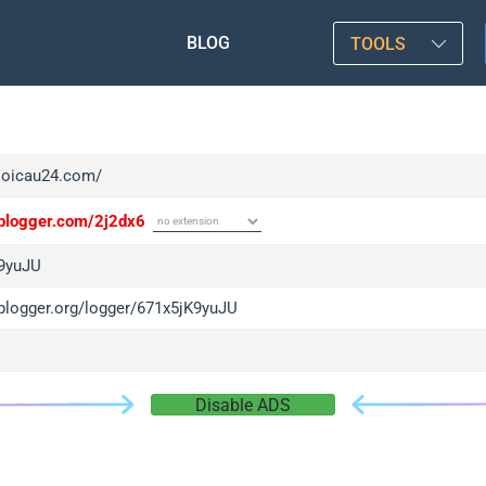
BLOG
TOOLS
/soicau24.com/
/iplogger.com/2j2dx6
9yuJU
iplogger.org/logger/671x5jK9yuJU
Disable ADS