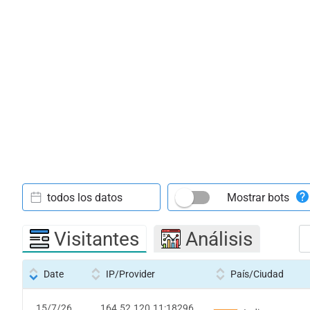
todos los datos
Mostrar bots
Visitantes
Análisis
Date
IP/Provider
País/Ciudad
15/7/26
164.52.120.11:18296