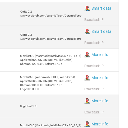
Smart data
TerraCotta 0.2
https://www.github.com/ceramicTeam/CeramicTerracotta
Exactitud: IP
Smart data
TerraCotta 0.2
https://www.github.com/ceramicTeam/CeramicTerracotta
Exactitud: IP
More info
Mozilla/5.0 (Macintosh; Intel Mac OS X 10_15_7)
AppleWebKit/537.36 (KHTML, like Gecko)
Chrome/123.0.0.0 Safari/537.36
Exactitud: IP
Mozilla/5.0 (Windows NT 10.0; Win64; x64)
More info
AppleWebKit/537.36 (KHTML, like Gecko)
Chrome/135.0.0.0 Safari/537.36
Exactitud: IP
Edg/135.0.0.0
More info
Brightbot 1.0
Exactitud: IP
More info
Mozilla/5.0 (Macintosh; Intel Mac OS X 10_15_7)