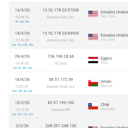
14/5/26
13.52.178.23:57328
Estados Unido
San Jose
22:44:26
Amazon.com, Inc.
9h 54m 56s
14/5/26
13.52.178.23:49954
Estados Unido
San Jose
12:49:30
Amazon.com, Inc.
14d 21h 53m 30s
29/4/26
156.196.28.66
Egipto
Giza
14:56:00
TE Data
11d 8h 33m 28s
18/4/26
38.51.172.59
Omán
Muscat
6:22:32
Awaser Oman LLC
61d 18h 9m 23s
15/2/26
82.97.199.100
Chile
Santiago
12:13:09
Datatrip-ISP
12d 19h 47m 41s
2/2/26
208.207.248.130
Estados Unido