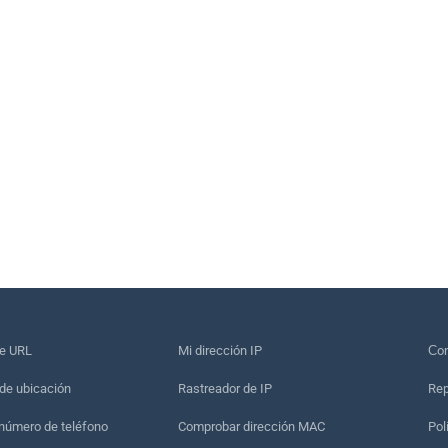
de URL
Mi dirección IP
Сon
de ubicación
Rastreador de IP
Rep
 número de teléfono
Comprobar dirección MAC
Pol