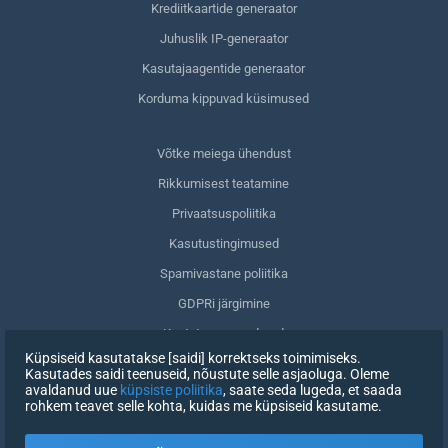
Krediitkaartide generaator
Juhuslik IP-generaator
Kasutajaagentide generaator
Korduma kippuvad küsimused
Võtke meiega ühendust
Rikkumisest teatamine
Privaatsuspoliitika
Kasutustingimused
Spamivastane poliitika
GDPRi järgimine
Kustuta oma andmed
Küpsiseid kasutatakse [saidi] korrektseks toimimiseks.
Nõusoleku tagasivõtmine
Kasutades saidi teenuseid, nõustute selle asjaoluga. Oleme
avaldanud uue
küpsiste poliitika
, saate seda lugeda, et saada
rohkem teavet selle kohta, kuidas me küpsiseid kasutame.
REGISTREERIMINE