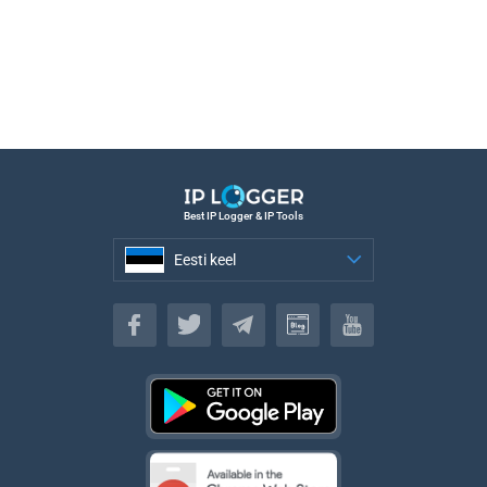
Best IP Logger & IP Tools
Eesti keel
Eesti keel