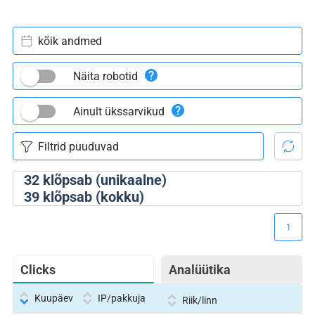
kõik andmed
Näita robotid
Ainult ükssarvikud
32
klõpsab (unikaalne)
39
klõpsab (kokku)
1
Clicks
Analüütika
Kuupäev
IP/pakkuja
Riik/linn