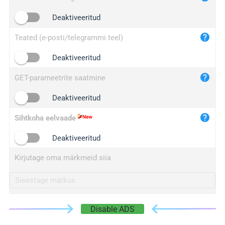
iplogger.cn
Deaktiveeritud
Teated (e-posti/telegrammi teel)
Deaktiveeritud
GET-parameetrite saatmine
Deaktiveeritud
Sihtkoha eelvaade
Deaktiveeritud
Kirjutage oma märkmeid siia
Disable ADS