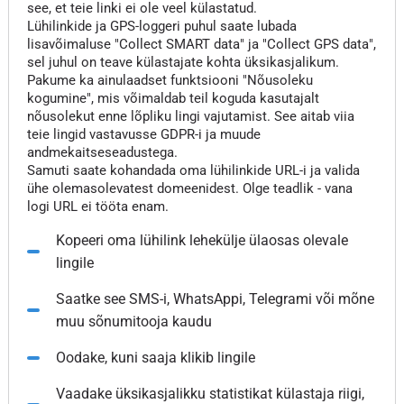
see, et teie linki ei ole veel külastatud.
Lühilinkide ja GPS-loggeri puhul saate lubada
lisavõimaluse "Collect SMART data" ja "Collect GPS data",
sel juhul on teave külastajate kohta üksikasjalikum.
Pakume ka ainulaadset funktsiooni "Nõusoleku
kogumine", mis võimaldab teil koguda kasutajalt
nõusolekut enne lõpliku lingi vajutamist. See aitab viia
teie lingid vastavusse GDPR-i ja muude
andmekaitseseadustega.
Samuti saate kohandada oma lühilinkide URL-i ja valida
ühe olemasolevatest domeenidest. Olge teadlik - vana
logi URL ei tööta enam.
Kopeeri oma lühilink lehekülje ülaosas olevale
lingile
Saatke see SMS-i, WhatsAppi, Telegrami või mõne
muu sõnumitooja kaudu
Oodake, kuni saaja klikib lingile
Vaadake üksikasjalikku statistikat külastaja riigi,