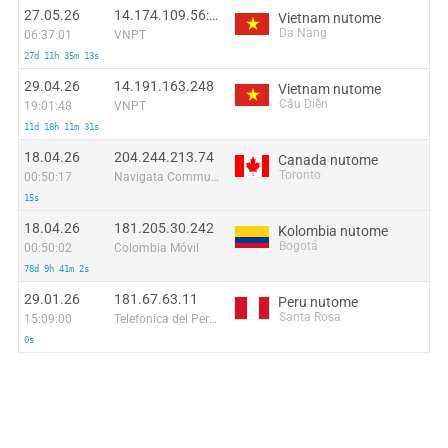
27.05.26
14.174.109.56:45816
Vietnam nutome
Da Nang
06:37:01
VNPT
27d 11h 35m 13s
29.04.26
14.191.163.248
Vietnam nutome
Cầu Diễn
19:01:48
VNPT
11d 18h 11m 31s
18.04.26
204.244.213.74
Canada nutome
Toronto
00:50:17
Navigata Communications Limited
15s
18.04.26
181.205.30.242
Kolombia nutome
Bogotá
00:50:02
Colombia Móvil
78d 9h 41m 2s
29.01.26
181.67.63.11
Peru nutome
Santa Rosa
15:09:00
Telefonica del Peru S.A.A.
0s