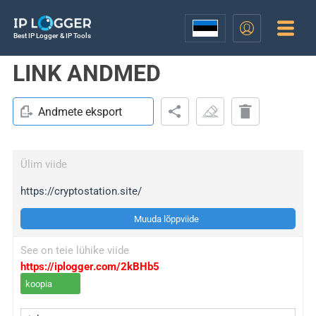
Best IP Logger & IP Tools
LINK ANDMED
Andmete eksport
Ülim viide
https://cryptostation.site/
Muuda lõppviide
See on teie lühike viide
https://iplogger.com/2kBHb5
koopia