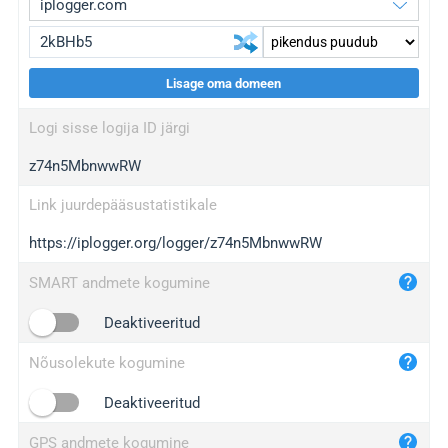
Lisage oma domeen
iplogger.org
upgrade
Logi sisse logija ID järgi
wl.gl
upgrade
z74n5MbnwwRW
ed.tc
upgrade
bc.ax
upgrade
Link juurdepääsustatistikale
https://iplogger.org/logger/z74n5MbnwwRW
iplogger.com
maper.info
SMART andmete kogumine
iplogger.co
Deaktiveeritud
2no.co
Nõusolekute kogumine
yip.su
iplogger.info
Deaktiveeritud
iplog.co
GPS andmete kogumine