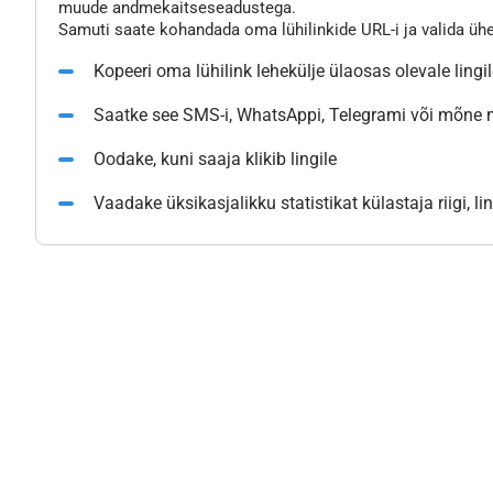
muude andmekaitseseadustega.
Samuti saate kohandada oma lühilinkide URL-i ja valida üh
Kopeeri oma lühilink lehekülje ülaosas olevale lingi
Saatke see SMS-i, WhatsAppi, Telegrami või mõne
Oodake, kuni saaja klikib lingile
Vaadake üksikasjalikku statistikat külastaja riigi, l