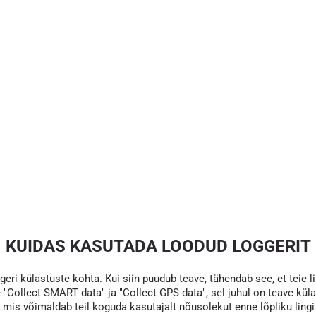
KUIDAS KASUTADA LOODUD LOGGERIT
eri külastuste kohta. Kui siin puudub teave, tähendab see, et teie li
 "Collect SMART data" ja "Collect GPS data", sel juhul on teave kül
s võimaldab teil koguda kasutajalt nõusolekut enne lõpliku lingi va