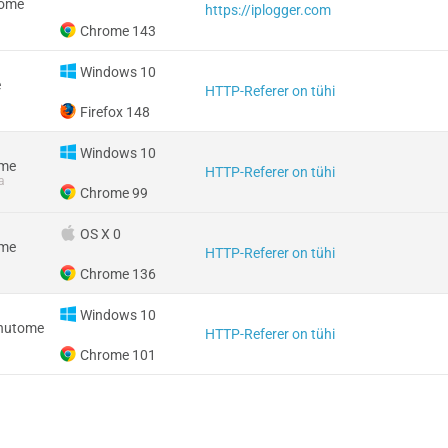
tome
https://iplogger.com
Chrome 143
Windows 10
e
HTTP-Referer on tühi
Firefox 148
Windows 10
ome
HTTP-Referer on tühi
a
Chrome 99
OS X 0
ome
HTTP-Referer on tühi
Chrome 136
Windows 10
 nutome
HTTP-Referer on tühi
Chrome 101