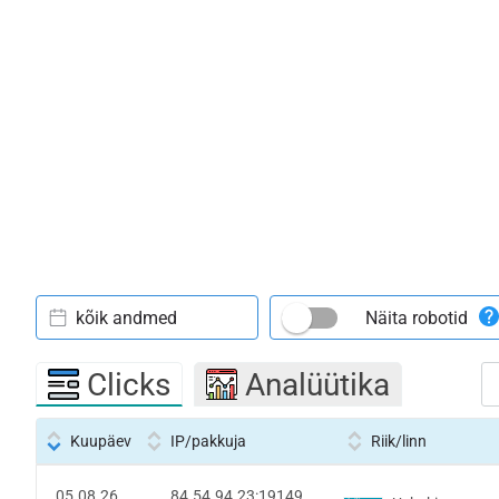
kõik andmed
Näita robotid
Clicks
Analüütika
Kuupäev
IP/pakkuja
Riik/linn
05.08.26
84.54.94.23:19149