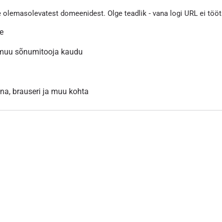
e olemasolevatest domeenidest. Olge teadlik - vana logi URL ei töö
le
 muu sõnumitooja kaudu
inna, brauseri ja muu kohta