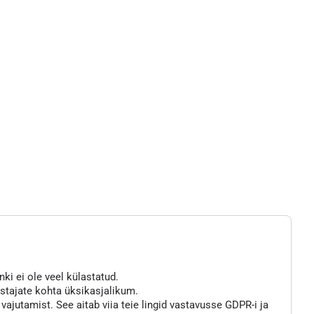
nki ei ole veel külastatud.
astajate kohta üksikasjalikum.
jutamist. See aitab viia teie lingid vastavusse GDPR-i ja