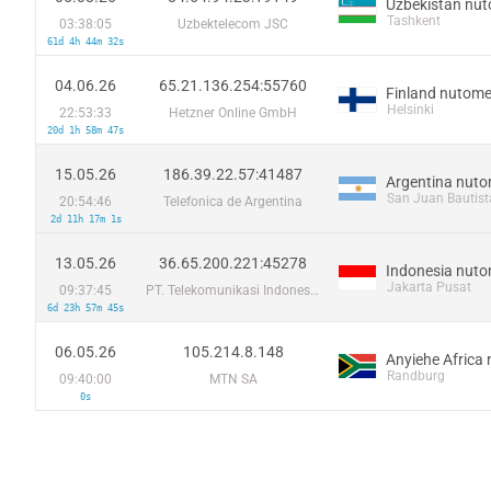
Uzbekistan nu
Tashkent
03:38:05
Uzbektelecom JSC
61d 4h 44m 32s
04.06.26
65.21.136.254:55760
Finland nutom
Helsinki
22:53:33
Hetzner Online GmbH
20d 1h 58m 47s
15.05.26
186.39.22.57:41487
Argentina nut
San Juan Bautist
20:54:46
Telefonica de Argentina
2d 11h 17m 1s
13.05.26
36.65.200.221:45278
Indonesia nut
Jakarta Pusat
09:37:45
PT. Telekomunikasi Indonesia
6d 23h 57m 45s
06.05.26
105.214.8.148
Anyiehe Africa
Randburg
09:40:00
MTN SA
0s