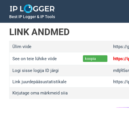
Best IP Logger & IP Tools
LINK ANDMED
Ülim viide
https://
See on teie lühike viide
https:/
koopia
Logi sisse logija ID järgi
m8jR5s
Link juurdepääsustatistikale
https:/
Kirjutage oma märkmeid siia