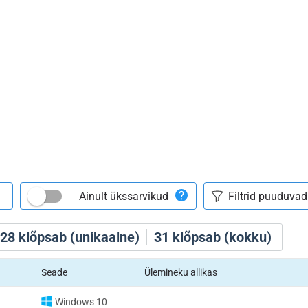
Ainult ükssarvikud
28
klõpsab (unikaalne)
31
klõpsab (kokku)
Seade
Ülemineku allikas
Windows 10