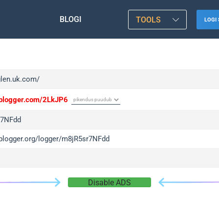
BLOGI
TOOLS
LOGI 
glen.uk.com/
/iplogger.com/2LkJP6
r7NFdd
/iplogger.org/logger/m8jR5sr7NFdd
Disable ADS