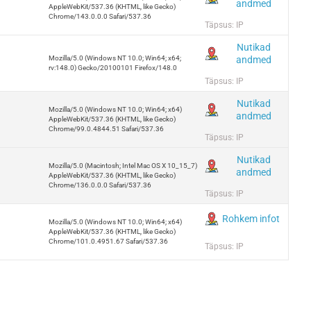
andmed
AppleWebKit/537.36 (KHTML, like Gecko)
Chrome/143.0.0.0 Safari/537.36
Täpsus: IP
Nutikad
andmed
Mozilla/5.0 (Windows NT 10.0; Win64; x64;
rv:148.0) Gecko/20100101 Firefox/148.0
Täpsus: IP
Nutikad
Mozilla/5.0 (Windows NT 10.0; Win64; x64)
andmed
AppleWebKit/537.36 (KHTML, like Gecko)
Chrome/99.0.4844.51 Safari/537.36
Täpsus: IP
Nutikad
Mozilla/5.0 (Macintosh; Intel Mac OS X 10_15_7)
andmed
AppleWebKit/537.36 (KHTML, like Gecko)
Chrome/136.0.0.0 Safari/537.36
Täpsus: IP
Rohkem infot
Mozilla/5.0 (Windows NT 10.0; Win64; x64)
AppleWebKit/537.36 (KHTML, like Gecko)
Chrome/101.0.4951.67 Safari/537.36
Täpsus: IP