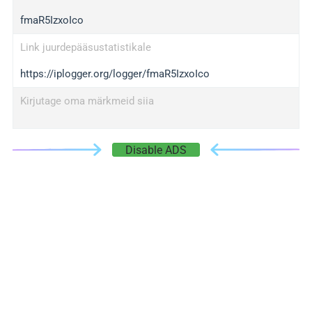
fmaR5IzxoIco
Link juurdepääsustatistikale
https://iplogger.org/logger/fmaR5IzxoIco
Kirjutage oma märkmeid siia
Disable ADS