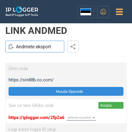
Best IP Logger & IP Tools
LINK ANDMED
Andmete eksport
Ülim viide
https://sin88b.co.com/
Muuda lõppviide
See on teie lühike viide
koopia
https://iplogger.com/2fp2a6
Logi sisse logija ID järgi