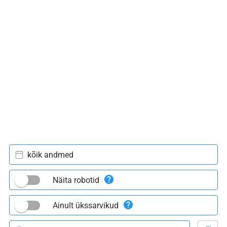
kõik andmed
Näita robotid
Ainult ükssarvikud