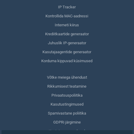
IP Tracker
Kontrollida MAC-aadressi
Interneti kiirus
Krediitkaartide generaator
Juhuslik IP-generaator
Kasutajaagentide generaator
Korduma kippuvad küsimused
Võtke meiega ühendust
Rikkumisest teatamine
Privaatsuspoliitika
Kasutustingimused
Spamivastane poliitika
GDPRi järgimine
Kustuta oma andmed