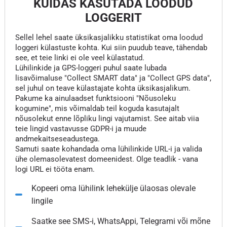
KUIDAS KASUTADA LOODUD
LOGGERIT
Sellel lehel saate üksikasjalikku statistikat oma loodud
loggeri külastuste kohta. Kui siin puudub teave, tähendab
see, et teie linki ei ole veel külastatud.
Lühilinkide ja GPS-loggeri puhul saate lubada
lisavõimaluse "Collect SMART data" ja "Collect GPS data",
sel juhul on teave külastajate kohta üksikasjalikum.
Pakume ka ainulaadset funktsiooni "Nõusoleku
kogumine", mis võimaldab teil koguda kasutajalt
nõusolekut enne lõpliku lingi vajutamist. See aitab viia
teie lingid vastavusse GDPR-i ja muude
andmekaitseseadustega.
Samuti saate kohandada oma lühilinkide URL-i ja valida
ühe olemasolevatest domeenidest. Olge teadlik - vana
logi URL ei tööta enam.
Kopeeri oma lühilink lehekülje ülaosas olevale
lingile
Saatke see SMS-i, WhatsAppi, Telegrami või mõne