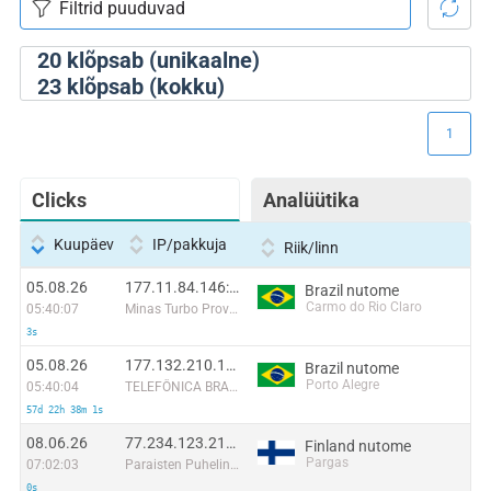
20
klõpsab (unikaalne)
23
klõpsab (kokku)
1
Clicks
Analüütika
Kuupäev
IP/pakkuja
Riik/linn
05.08.26
177.11.84.146:57163
Brazil nutome
Carmo do Rio Claro
05:40:07
Minas Turbo Provedor de Internet
3s
05.08.26
177.132.210.113:48122
Brazil nutome
Porto Alegre
05:40:04
TELEFÔNICA BRASIL S.A
57d 22h 38m 1s
08.06.26
77.234.123.214:58816
Finland nutome
Pargas
07:02:03
Paraisten Puhelin Oy
0s