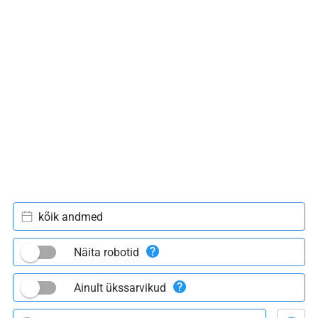
kõik andmed
Näita robotid
Ainult ükssarvikud