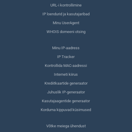
URL-i kontrollimine
IP loendurid ja kasutajaribad
Minu UserAgent
WHOIS domeeni otsing
Minu IP-aadress
IP Tracker
Kontrollida MAC-aadressi
Interneti kiirus
Krediitkaartide generaator
Juhuslik IP-generaator
Kasutajaagentide generaator
Korduma kippuvad küsimused
Võtke meiega ühendust