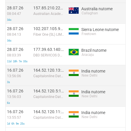
28.07.26
157.85.210.229:7292
Australia nutome
Callaghan
08:04:47
Australian Academic and Research Network
34s
28.07.26
102.207.105.97:59130
Sierra Leone nutome
Freetown
08:04:13
Fiber One (SL) LIMITED
34s
28.07.26
177.39.63.140:5886
Brazil nutome
Aracaju
08:03:39
DB3 SERVICOS DE TELECOMUNICACOES S.A
11d 18h 7m 33s
16.07.26
164.52.120.13:17115
India nutome
New Delhi
13:56:06
Capitalonline Data Service (HK) Co
3s
16.07.26
164.52.120.5:12936
India nutome
New Delhi
13:56:03
Capitalonline Data Service (HK) Co
6s
16.07.26
164.52.120.11:42851
India nutome
New Delhi
13:55:57
Capitalonline Data Service (HK) Co
1d 6h 9m 25s