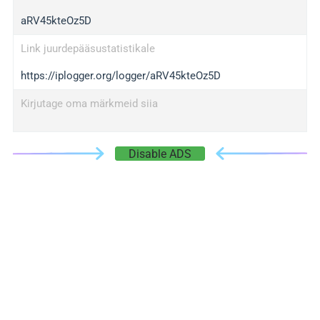
aRV45kteOz5D
Link juurdepääsustatistikale
https://iplogger.org/logger/aRV45kteOz5D
Kirjutage oma märkmeid siia
Disable ADS