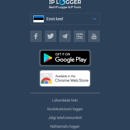
Best IP Logger & IP Tools
Eesti keel
Eesti keel
Lühendada linki
Geolokatsiooni logger
Jälgi telefoninumbrit
Nähtamatu logger