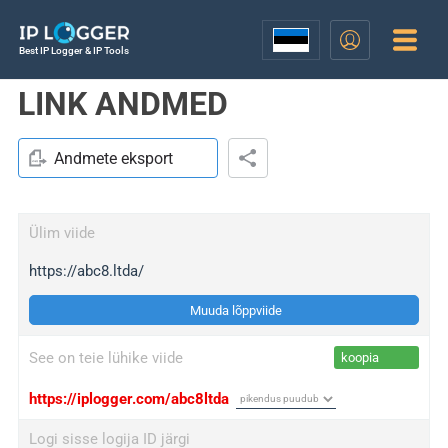
Best IP Logger & IP Tools
LINK ANDMED
Andmete eksport
Ülim viide
https://abc8.ltda/
Muuda lõppviide
See on teie lühike viide
koopia
https://iplogger.com/abc8ltda
Logi sisse logija ID järgi