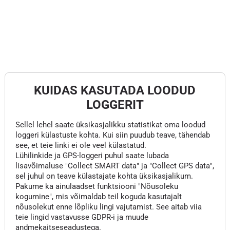
KUIDAS KASUTADA LOODUD
LOGGERIT
Sellel lehel saate üksikasjalikku statistikat oma loodud
loggeri külastuste kohta. Kui siin puudub teave, tähendab
see, et teie linki ei ole veel külastatud.
Lühilinkide ja GPS-loggeri puhul saate lubada
lisavõimaluse "Collect SMART data" ja "Collect GPS data",
sel juhul on teave külastajate kohta üksikasjalikum.
Pakume ka ainulaadset funktsiooni "Nõusoleku
kogumine", mis võimaldab teil koguda kasutajalt
nõusolekut enne lõpliku lingi vajutamist. See aitab viia
teie lingid vastavusse GDPR-i ja muude
andmekaitseseadustega.