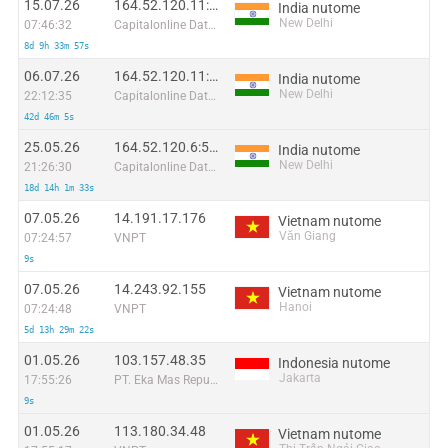
15.07.26
164.52.120.11:4488
India nutome
New Delhi
07:46:32
Capitalonline Data Service (HK) Co
8d 9h 33m 57s
06.07.26
164.52.120.11:36000
India nutome
New Delhi
22:12:35
Capitalonline Data Service (HK) Co
42d 46m 5s
25.05.26
164.52.120.6:55862
India nutome
New Delhi
21:26:30
Capitalonline Data Service (HK) Co
18d 14h 1m 33s
07.05.26
14.191.17.176
Vietnam nutome
Văn Giang
07:24:57
VNPT
9s
07.05.26
14.243.92.155
Vietnam nutome
Hanoi
07:24:48
VNPT
5d 13h 29m 22s
01.05.26
103.157.48.35
Indonesia nutome
Jakarta
17:55:26
PT. Eka Mas Republik
9s
01.05.26
113.180.34.48
Vietnam nutome