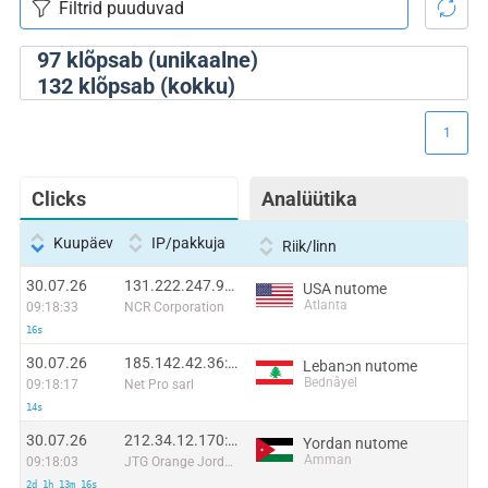
97
klõpsab (unikaalne)
132
klõpsab (kokku)
1
Clicks
Analüütika
Kuupäev
IP/pakkuja
Riik/linn
30.07.26
131.222.247.93:27838
USA nutome
Atlanta
09:18:33
NCR Corporation
16s
30.07.26
185.142.42.36:38276
Lebanɔn nutome
Bednâyel
09:18:17
Net Pro sarl
14s
30.07.26
212.34.12.170:44178
Yordan nutome
Amman
09:18:03
JTG Orange Jordan
2d 1h 13m 16s