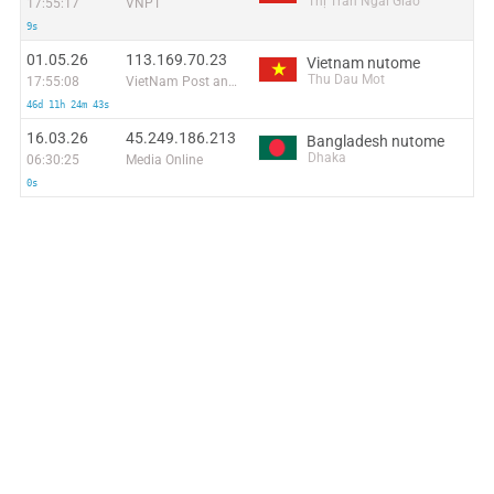
Thị Trấn Ngải Giao
17:55:17
VNPT
9s
01.05.26
113.169.70.23
Vietnam nutome
Thu Dau Mot
17:55:08
VietNam Post and Telecom Corporation
46d 11h 24m 43s
16.03.26
45.249.186.213
Bangladesh nutome
Dhaka
06:30:25
Media Online
0s