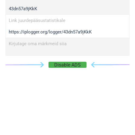
43dn57a9jKkK
Link juurdepääsustatistikale
https://iplogger.org/logger/43dn57a9jKkK
Kirjutage oma märkmeid siia
Disable ADS