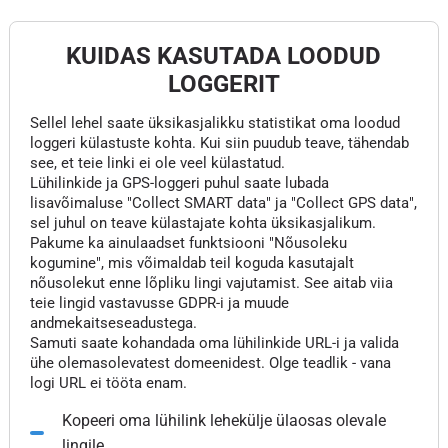
KUIDAS KASUTADA LOODUD
LOGGERIT
Sellel lehel saate üksikasjalikku statistikat oma loodud
loggeri külastuste kohta. Kui siin puudub teave, tähendab
see, et teie linki ei ole veel külastatud.
Lühilinkide ja GPS-loggeri puhul saate lubada
lisavõimaluse "Collect SMART data" ja "Collect GPS data",
sel juhul on teave külastajate kohta üksikasjalikum.
Pakume ka ainulaadset funktsiooni "Nõusoleku
kogumine", mis võimaldab teil koguda kasutajalt
nõusolekut enne lõpliku lingi vajutamist. See aitab viia
teie lingid vastavusse GDPR-i ja muude
andmekaitseseadustega.
Samuti saate kohandada oma lühilinkide URL-i ja valida
ühe olemasolevatest domeenidest. Olge teadlik - vana
logi URL ei tööta enam.
Kopeeri oma lühilink lehekülje ülaosas olevale
lingile