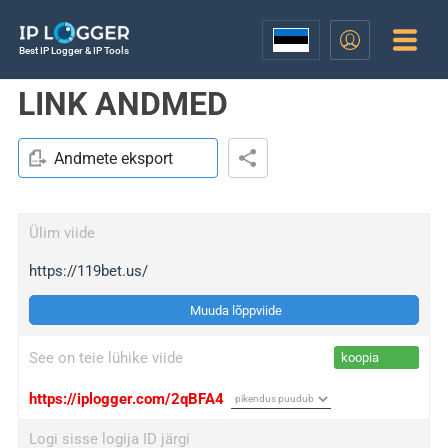
Best IP Logger & IP Tools
LINK ANDMED
Andmete eksport
Ülim viide
https://119bet.us/
Muuda lõppviide
See on teie lühike viide
koopia
https://iplogger.com/2qBFA4
Logi sisse logija ID järgi