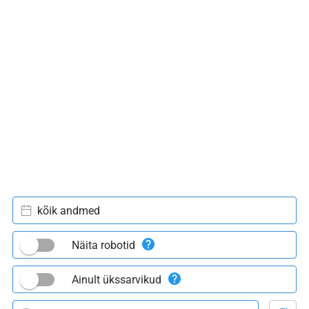
kõik andmed
Näita robotid
Ainult ükssarvikud