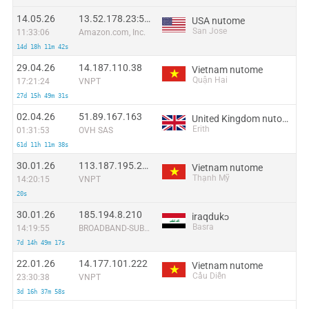
14.05.26
13.52.178.23:57308
USA nutome
San Jose
11:33:06
Amazon.com, Inc.
14d 18h 11m 42s
29.04.26
14.187.110.38
Vietnam nutome
Quận Hai
17:21:24
VNPT
27d 15h 49m 31s
02.04.26
51.89.167.163
United Kingdom nutome
Erith
01:31:53
OVH SAS
61d 11h 11m 38s
30.01.26
113.187.195.217
Vietnam nutome
Thạnh Mỹ
14:20:15
VNPT
20s
30.01.26
185.194.8.210
iraqdukɔ
Basra
14:19:55
BROADBAND-SUBSCRIBERS
7d 14h 49m 17s
22.01.26
14.177.101.222
Vietnam nutome
Cầu Diễn
23:30:38
VNPT
3d 16h 37m 58s