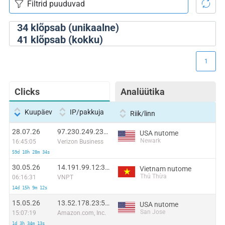
34
klõpsab (unikaalne)
41
klõpsab (kokku)
1
Clicks
Analüütika
Kuupäev
IP/pakkuja
Riik/linn
28.07.26
97.230.249.232:56581
USA nutome
Newark
16:45:05
Verizon Business
59d 10h 28m 34s
30.05.26
14.191.99.12:3534
Vietnam nutome
Thủ Thừa
06:16:31
VNPT
14d 15h 9m 12s
15.05.26
13.52.178.23:53836
USA nutome
San Jose
15:07:19
Amazon.com, Inc.
1d 3h 34m 13s