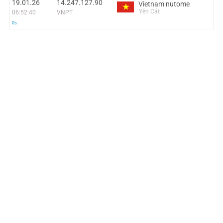
19.01.26
14.247.127.90
Vietnam nutome
Yên Cát
06:52:40
VNPT
0s