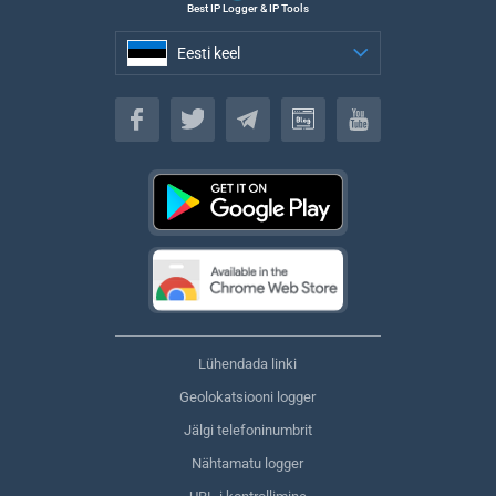
Best IP Logger & IP Tools
Eesti keel
Eesti keel
Lühendada linki
Geolokatsiooni logger
Jälgi telefoninumbrit
Nähtamatu logger