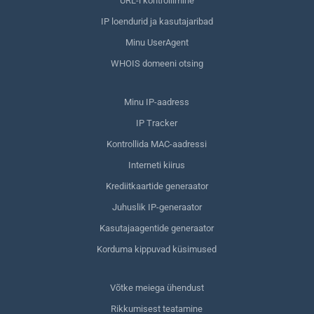
URL-i kontrollimine
IP loendurid ja kasutajaribad
Minu UserAgent
WHOIS domeeni otsing
Minu IP-aadress
IP Tracker
Kontrollida MAC-aadressi
Interneti kiirus
Krediitkaartide generaator
Juhuslik IP-generaator
Kasutajaagentide generaator
Korduma kippuvad küsimused
Võtke meiega ühendust
Rikkumisest teatamine