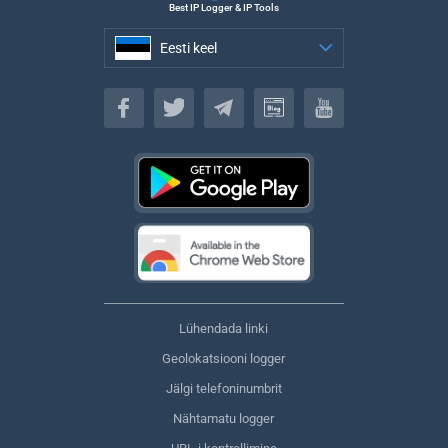
Best IP Logger & IP Tools
Eesti keel
Eesti keel
Lühendada linki
Geolokatsiooni logger
Jälgi telefoninumbrit
Nähtamatu logger