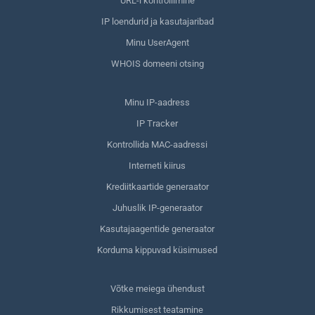
URL-i kontrollimine
IP loendurid ja kasutajaribad
Minu UserAgent
WHOIS domeeni otsing
Minu IP-aadress
IP Tracker
Kontrollida MAC-aadressi
Interneti kiirus
Krediitkaartide generaator
Juhuslik IP-generaator
Kasutajaagentide generaator
Korduma kippuvad küsimused
Võtke meiega ühendust
Rikkumisest teatamine