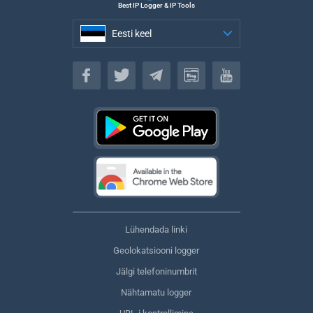
Best IP Logger & IP Tools
Eesti keel
Eesti keel
Lühendada linki
Geolokatsiooni logger
Jälgi telefoninumbrit
Nähtamatu logger