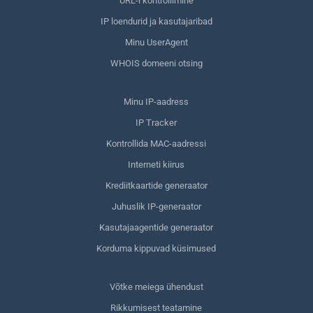
URL-i kontrollimine
IP loendurid ja kasutajaribad
Minu UserAgent
WHOIS domeeni otsing
Minu IP-aadress
IP Tracker
Kontrollida MAC-aadressi
Interneti kiirus
Krediitkaartide generaator
Juhuslik IP-generaator
Kasutajaagentide generaator
Korduma kippuvad küsimused
Võtke meiega ühendust
Rikkumisest teatamine