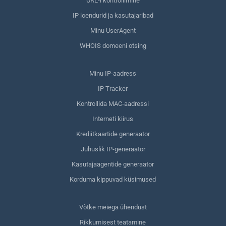
URL-i kontrollimine
IP loendurid ja kasutajaribad
Minu UserAgent
WHOIS domeeni otsing
Minu IP-aadress
IP Tracker
Kontrollida MAC-aadressi
Interneti kiirus
Krediitkaartide generaator
Juhuslik IP-generaator
Kasutajaagentide generaator
Korduma kippuvad küsimused
Võtke meiega ühendust
Rikkumisest teatamine