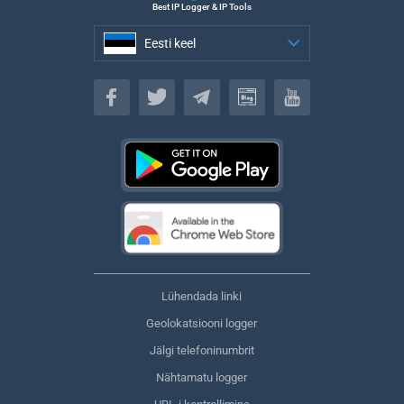
Best IP Logger & IP Tools
Eesti keel
Eesti keel
Lühendada linki
Geolokatsiooni logger
Jälgi telefoninumbrit
Nähtamatu logger