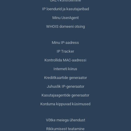
URL-i kontrollimine
IP loendurid ja kasutajaribad
Minu UserAgent
WHOIS domeeni otsing
Minu IP-aadress
IP Tracker
Kontrollida MAC-aadressi
Interneti kiirus
Krediitkaartide generaator
Juhuslik IP-generaator
Kasutajaagentide generaator
Korduma kippuvad küsimused
Võtke meiega ühendust
Rikkumisest teatamine