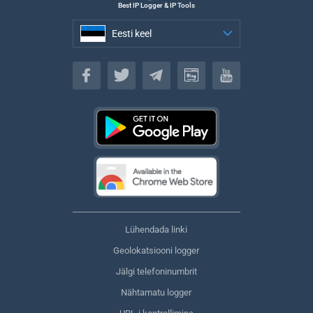
Best IP Logger & IP Tools
Eesti keel
Eesti keel
Lühendada linki
Geolokatsiooni logger
Jälgi telefoninumbrit
Nähtamatu logger