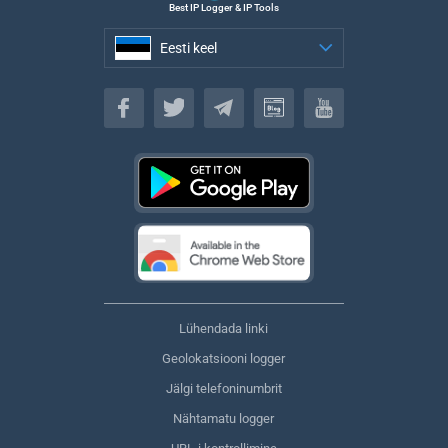
Best IP Logger & IP Tools
Eesti keel
Eesti keel
Lühendada linki
Geolokatsiooni logger
Jälgi telefoninumbrit
Nähtamatu logger