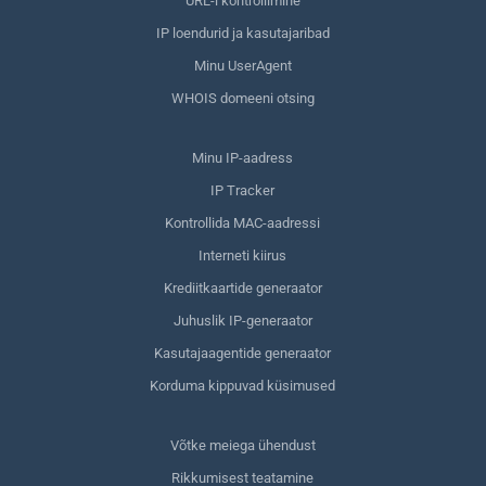
URL-i kontrollimine
IP loendurid ja kasutajaribad
Minu UserAgent
WHOIS domeeni otsing
Minu IP-aadress
IP Tracker
Kontrollida MAC-aadressi
Interneti kiirus
Krediitkaartide generaator
Juhuslik IP-generaator
Kasutajaagentide generaator
Korduma kippuvad küsimused
Võtke meiega ühendust
Rikkumisest teatamine