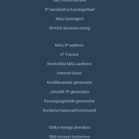
URL-i kontrollimine
IP loendurid ja kasutajaribad
Minu UserAgent
WHOIS domeeni otsing
Minu IP-aadress
IP Tracker
Kontrollida MAC-aadressi
Interneti kiirus
Krediitkaartide generaator
Juhuslik IP-generaator
Kasutajaagentide generaator
Korduma kippuvad küsimused
Võtke meiega ühendust
Rikkumisest teatamine