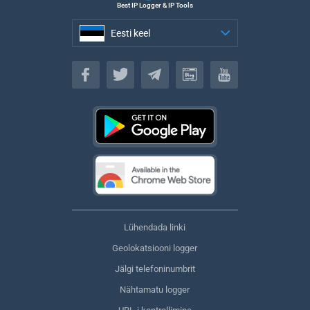
Best IP Logger & IP Tools
Eesti keel
Eesti keel
Lühendada linki
Geolokatsiooni logger
Jälgi telefoninumbrit
Nähtamatu logger