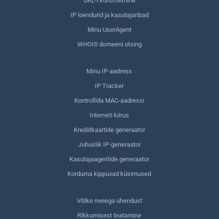
URL-i kontrollimine
IP loendurid ja kasutajaribad
Minu UserAgent
WHOIS domeeni otsing
Minu IP-aadress
IP Tracker
Kontrollida MAC-aadressi
Interneti kiirus
Krediitkaartide generaator
Juhuslik IP-generaator
Kasutajaagentide generaator
Korduma kippuvad küsimused
Võtke meiega ühendust
Rikkumisest teatamine