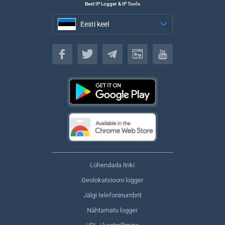
Best IP Logger & IP Tools
Eesti keel
Eesti keel
Lühendada linki
Geolokatsiooni logger
Jälgi telefoninumbrit
Nähtamatu logger