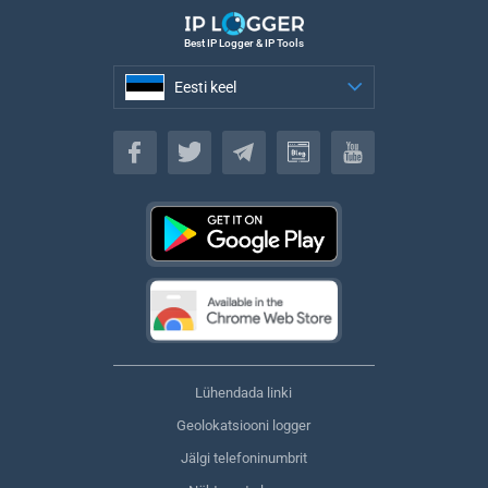
Best IP Logger & IP Tools
Eesti keel
Eesti keel
Lühendada linki
Geolokatsiooni logger
Jälgi telefoninumbrit