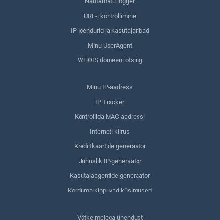
Nähtamatu logger
URL-i kontrollimine
IP loendurid ja kasutajaribad
Minu UserAgent
WHOIS domeeni otsing
Minu IP-aadress
IP Tracker
Kontrollida MAC-aadressi
Interneti kiirus
Krediitkaartide generaator
Juhuslik IP-generaator
Kasutajaagentide generaator
Korduma kippuvad küsimused
Võtke meiega ühendust