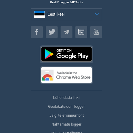
Best IP Logger & IP Tools
Eesti keel
Eesti keel
Lühendada linki
Geolokatsiooni logger
Jälgi telefoninumbrit
Nähtamatu logger