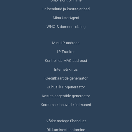
URL-i kontrollimine
IP loendurid ja kasutajaribad
Minu UserAgent
WHOIS domeeni otsing
Minu IP-aadress
IP Tracker
Kontrollida MAC-aadressi
Interneti kiirus
Krediitkaartide generaator
Juhuslik IP-generaator
Kasutajaagentide generaator
Korduma kippuvad küsimused
Võtke meiega ühendust
Rikkumisest teatamine