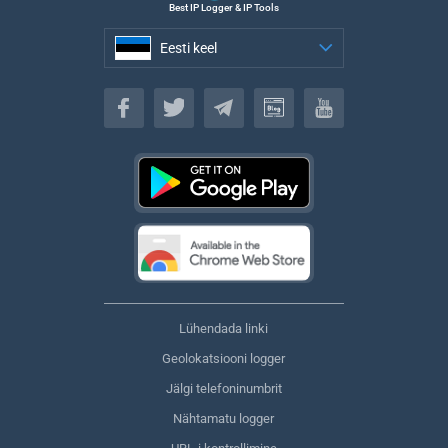
Best IP Logger & IP Tools
Eesti keel
Eesti keel
Lühendada linki
Geolokatsiooni logger
Jälgi telefoninumbrit
Nähtamatu logger