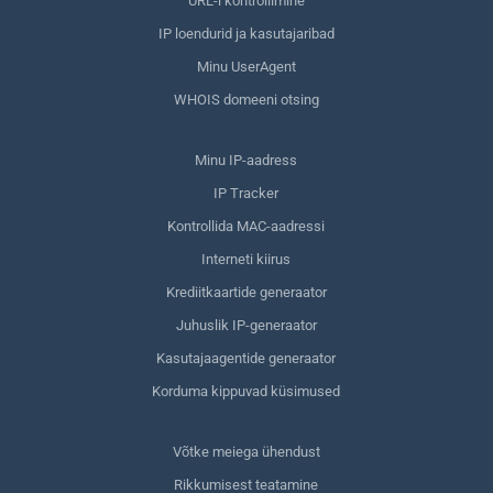
URL-i kontrollimine
IP loendurid ja kasutajaribad
Minu UserAgent
WHOIS domeeni otsing
Minu IP-aadress
IP Tracker
Kontrollida MAC-aadressi
Interneti kiirus
Krediitkaartide generaator
Juhuslik IP-generaator
Kasutajaagentide generaator
Korduma kippuvad küsimused
Võtke meiega ühendust
Rikkumisest teatamine