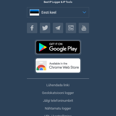
Best IP Logger & IP Tools
Eesti keel
Eesti keel
Lühendada linki
Geolokatsiooni logger
Jälgi telefoninumbrit
Nähtamatu logger