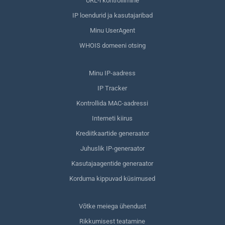
URL-i kontrollimine
IP loendurid ja kasutajaribad
Minu UserAgent
WHOIS domeeni otsing
Minu IP-aadress
IP Tracker
Kontrollida MAC-aadressi
Interneti kiirus
Krediitkaartide generaator
Juhuslik IP-generaator
Kasutajaagentide generaator
Korduma kippuvad küsimused
Võtke meiega ühendust
Rikkumisest teatamine