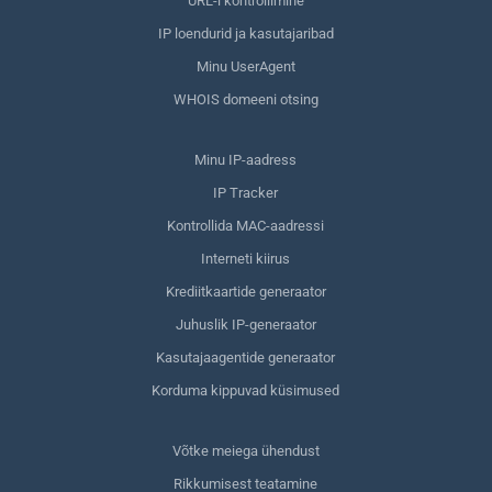
URL-i kontrollimine
IP loendurid ja kasutajaribad
Minu UserAgent
WHOIS domeeni otsing
Minu IP-aadress
IP Tracker
Kontrollida MAC-aadressi
Interneti kiirus
Krediitkaartide generaator
Juhuslik IP-generaator
Kasutajaagentide generaator
Korduma kippuvad küsimused
Võtke meiega ühendust
Rikkumisest teatamine