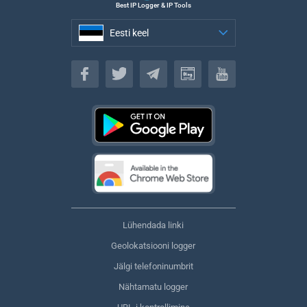
Best IP Logger & IP Tools
Eesti keel
Eesti keel
Lühendada linki
Geolokatsiooni logger
Jälgi telefoninumbrit
Nähtamatu logger