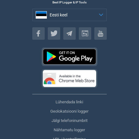
Best IP Logger & IP Tools
Eesti keel
Eesti keel
Lühendada linki
Geolokatsiooni logger
Jälgi telefoninumbrit
Nähtamatu logger