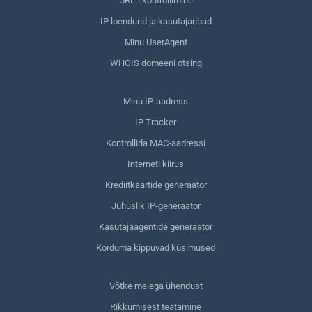
URL-i kontrollimine
IP loendurid ja kasutajaribad
Minu UserAgent
WHOIS domeeni otsing
Minu IP-aadress
IP Tracker
Kontrollida MAC-aadressi
Interneti kiirus
Krediitkaartide generaator
Juhuslik IP-generaator
Kasutajaagentide generaator
Korduma kippuvad küsimused
Võtke meiega ühendust
Rikkumisest teatamine