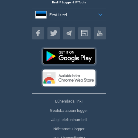
Best IP Logger & IP Tools
Eesti keel
Eesti keel
Lühendada linki
Geolokatsiooni logger
Jälgi telefoninumbrit
Nähtamatu logger