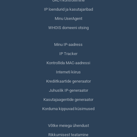
URL-i kontrollimine
IP loendurid ja kasutajaribad
Minu UserAgent
WHOIS domeeni otsing
Minu IP-aadress
IP Tracker
Kontrollida MAC-aadressi
Interneti kiirus
Krediitkaartide generaator
Juhuslik IP-generaator
Kasutajaagentide generaator
Korduma kippuvad küsimused
Võtke meiega ühendust
Rikkumisest teatamine