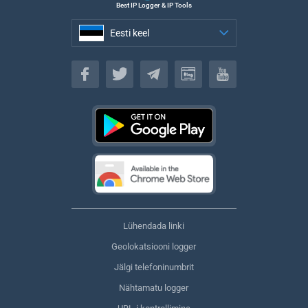
Best IP Logger & IP Tools
Eesti keel
Eesti keel
Lühendada linki
Geolokatsiooni logger
Jälgi telefoninumbrit
Nähtamatu logger