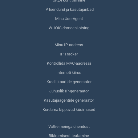
URL-i kontrollimine
IP loendurid ja kasutajaribad
Minu UserAgent
WHOIS domeeni otsing
Minu IP-aadress
IP Tracker
Kontrollida MAC-aadressi
Interneti kiirus
Krediitkaartide generaator
Juhuslik IP-generaator
Kasutajaagentide generaator
Korduma kippuvad küsimused
Võtke meiega ühendust
Rikkumisest teatamine