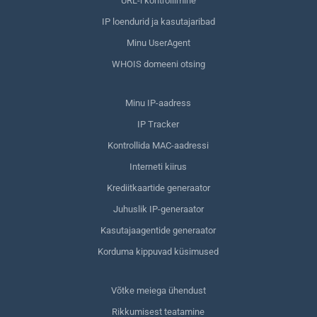
URL-i kontrollimine
IP loendurid ja kasutajaribad
Minu UserAgent
WHOIS domeeni otsing
Minu IP-aadress
IP Tracker
Kontrollida MAC-aadressi
Interneti kiirus
Krediitkaartide generaator
Juhuslik IP-generaator
Kasutajaagentide generaator
Korduma kippuvad küsimused
Võtke meiega ühendust
Rikkumisest teatamine