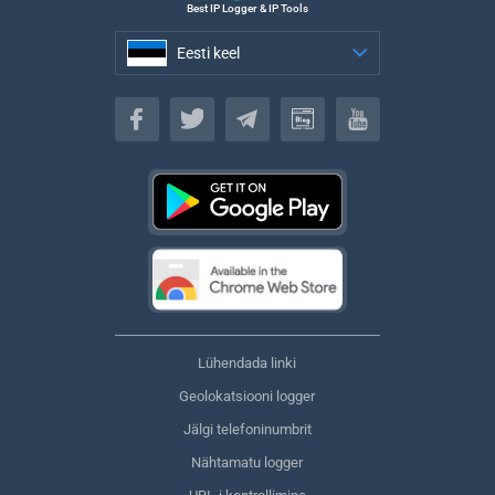
Best IP Logger & IP Tools
Eesti keel
Eesti keel
Lühendada linki
Geolokatsiooni logger
Jälgi telefoninumbrit
Nähtamatu logger