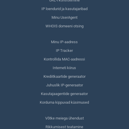
URL-i kontrollimine
IP loendurid ja kasutajaribad
Minu UserAgent
WHOIS domeeni otsing
Minu IP-aadress
IP Tracker
Kontrollida MAC-aadressi
Interneti kiirus
Krediitkaartide generaator
Juhuslik IP-generaator
Kasutajaagentide generaator
Korduma kippuvad küsimused
Võtke meiega ühendust
Rikkumisest teatamine