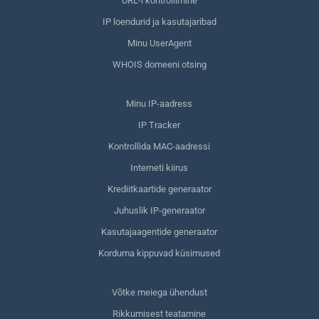
URL-i kontrollimine
IP loendurid ja kasutajaribad
Minu UserAgent
WHOIS domeeni otsing
Minu IP-aadress
IP Tracker
Kontrollida MAC-aadressi
Interneti kiirus
Krediitkaartide generaator
Juhuslik IP-generaator
Kasutajaagentide generaator
Korduma kippuvad küsimused
Võtke meiega ühendust
Rikkumisest teatamine