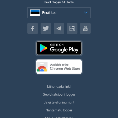
Best IP Logger & IP Tools
Eesti keel
Eesti keel
Lühendada linki
Geolokatsiooni logger
Jälgi telefoninumbrit
Nähtamatu logger