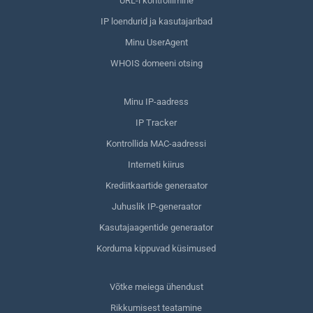
URL-i kontrollimine
IP loendurid ja kasutajaribad
Minu UserAgent
WHOIS domeeni otsing
Minu IP-aadress
IP Tracker
Kontrollida MAC-aadressi
Interneti kiirus
Krediitkaartide generaator
Juhuslik IP-generaator
Kasutajaagentide generaator
Korduma kippuvad küsimused
Võtke meiega ühendust
Rikkumisest teatamine