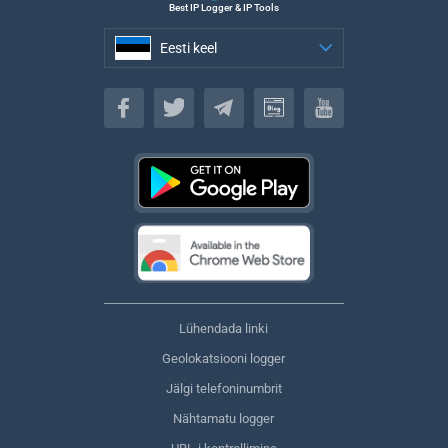
Best IP Logger & IP Tools
Eesti keel
Eesti keel
Lühendada linki
Geolokatsiooni logger
Jälgi telefoninumbrit
Nähtamatu logger