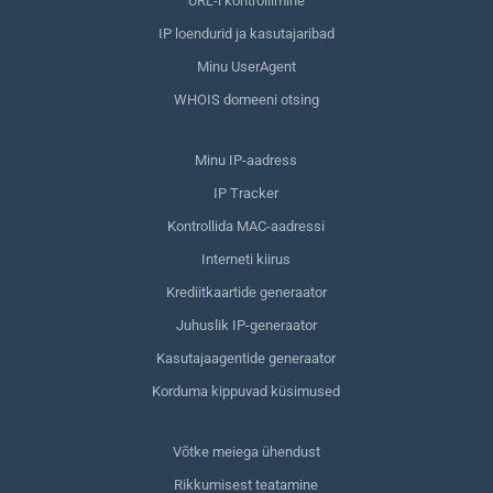
URL-i kontrollimine
IP loendurid ja kasutajaribad
Minu UserAgent
WHOIS domeeni otsing
Minu IP-aadress
IP Tracker
Kontrollida MAC-aadressi
Interneti kiirus
Krediitkaartide generaator
Juhuslik IP-generaator
Kasutajaagentide generaator
Korduma kippuvad küsimused
Võtke meiega ühendust
Rikkumisest teatamine