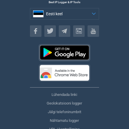
Best IP Logger & IP Tools
Eesti keel
Eesti keel
Lühendada linki
Geolokatsiooni logger
Jälgi telefoninumbrit
Nähtamatu logger