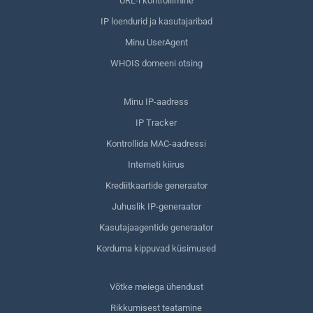
URL-i kontrollimine
IP loendurid ja kasutajaribad
Minu UserAgent
WHOIS domeeni otsing
Minu IP-aadress
IP Tracker
Kontrollida MAC-aadressi
Interneti kiirus
Krediitkaartide generaator
Juhuslik IP-generaator
Kasutajaagentide generaator
Korduma kippuvad küsimused
Võtke meiega ühendust
Rikkumisest teatamine