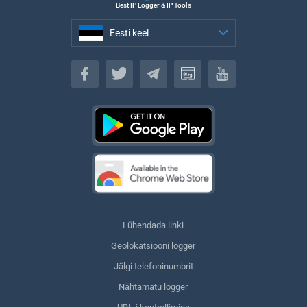
Best IP Logger & IP Tools
Eesti keel
Eesti keel
Lühendada linki
Geolokatsiooni logger
Jälgi telefoninumbrit
Nähtamatu logger