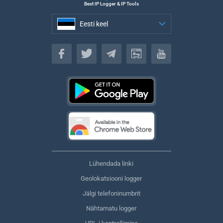
Best IP Logger & IP Tools
Eesti keel
Eesti keel
Lühendada linki
Geolokatsiooni logger
Jälgi telefoninumbrit
Nähtamatu logger