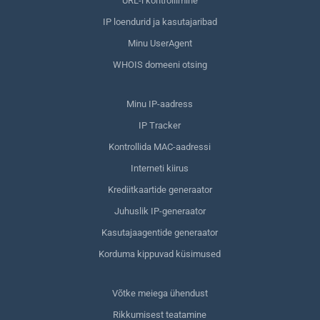
URL-i kontrollimine
IP loendurid ja kasutajaribad
Minu UserAgent
WHOIS domeeni otsing
Minu IP-aadress
IP Tracker
Kontrollida MAC-aadressi
Interneti kiirus
Krediitkaartide generaator
Juhuslik IP-generaator
Kasutajaagentide generaator
Korduma kippuvad küsimused
Võtke meiega ühendust
Rikkumisest teatamine