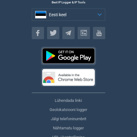
Best IP Logger & IP Tools
Eesti keel
Eesti keel
Lühendada linki
Geolokatsiooni logger
Jälgi telefoninumbrit
Nähtamatu logger