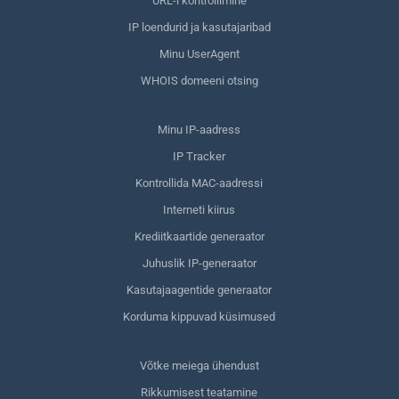
URL-i kontrollimine
IP loendurid ja kasutajaribad
Minu UserAgent
WHOIS domeeni otsing
Minu IP-aadress
IP Tracker
Kontrollida MAC-aadressi
Interneti kiirus
Krediitkaartide generaator
Juhuslik IP-generaator
Kasutajaagentide generaator
Korduma kippuvad küsimused
Võtke meiega ühendust
Rikkumisest teatamine