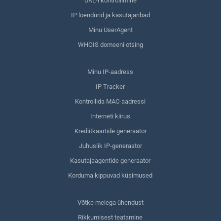
URL-i kontrollimine
IP loendurid ja kasutajaribad
Minu UserAgent
WHOIS domeeni otsing
Minu IP-aadress
IP Tracker
Kontrollida MAC-aadressi
Interneti kiirus
Krediitkaartide generaator
Juhuslik IP-generaator
Kasutajaagentide generaator
Korduma kippuvad küsimused
Võtke meiega ühendust
Rikkumisest teatamine