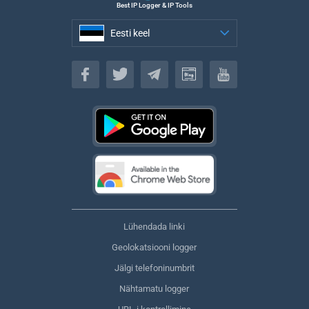
Best IP Logger & IP Tools
Eesti keel
Eesti keel
Lühendada linki
Geolokatsiooni logger
Jälgi telefoninumbrit
Nähtamatu logger