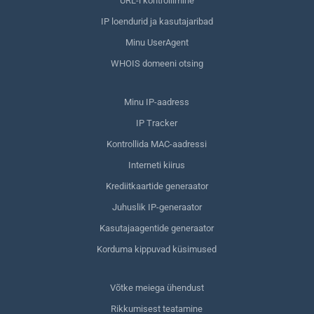
URL-i kontrollimine
IP loendurid ja kasutajaribad
Minu UserAgent
WHOIS domeeni otsing
Minu IP-aadress
IP Tracker
Kontrollida MAC-aadressi
Interneti kiirus
Krediitkaartide generaator
Juhuslik IP-generaator
Kasutajaagentide generaator
Korduma kippuvad küsimused
Võtke meiega ühendust
Rikkumisest teatamine