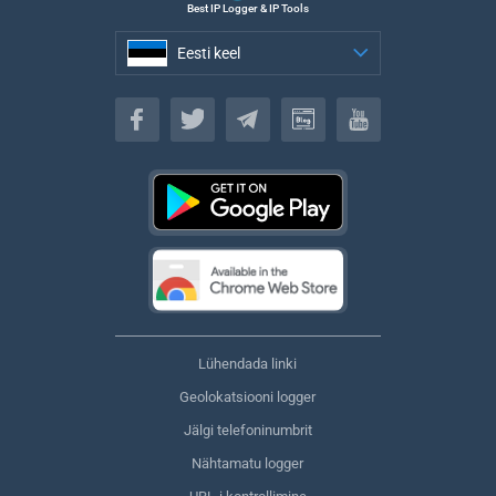
Best IP Logger & IP Tools
Eesti keel
Eesti keel
Lühendada linki
Geolokatsiooni logger
Jälgi telefoninumbrit
Nähtamatu logger