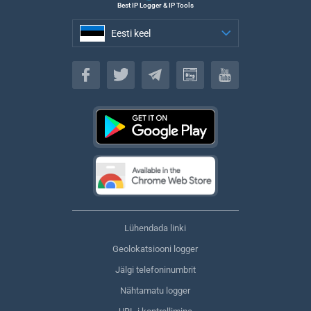
Best IP Logger & IP Tools
Eesti keel
Eesti keel
Lühendada linki
Geolokatsiooni logger
Jälgi telefoninumbrit
Nähtamatu logger