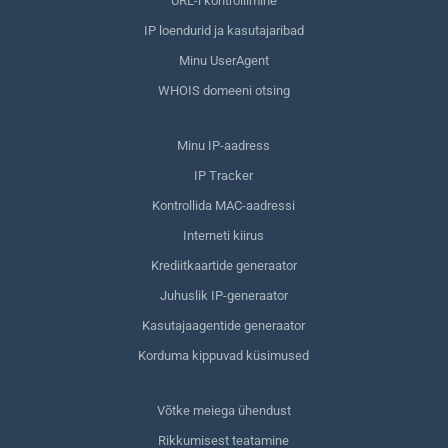
URL-i kontrollimine
IP loendurid ja kasutajaribad
Minu UserAgent
WHOIS domeeni otsing
Minu IP-aadress
IP Tracker
Kontrollida MAC-aadressi
Interneti kiirus
Krediitkaartide generaator
Juhuslik IP-generaator
Kasutajaagentide generaator
Korduma kippuvad küsimused
Võtke meiega ühendust
Rikkumisest teatamine