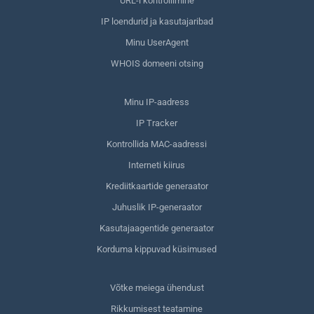
URL-i kontrollimine
IP loendurid ja kasutajaribad
Minu UserAgent
WHOIS domeeni otsing
Minu IP-aadress
IP Tracker
Kontrollida MAC-aadressi
Interneti kiirus
Krediitkaartide generaator
Juhuslik IP-generaator
Kasutajaagentide generaator
Korduma kippuvad küsimused
Võtke meiega ühendust
Rikkumisest teatamine