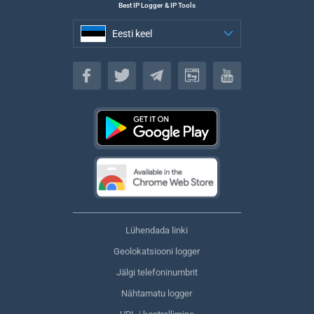
Best IP Logger & IP Tools
Eesti keel
Eesti keel
Lühendada linki
Geolokatsiooni logger
Jälgi telefoninumbrit
Nähtamatu logger