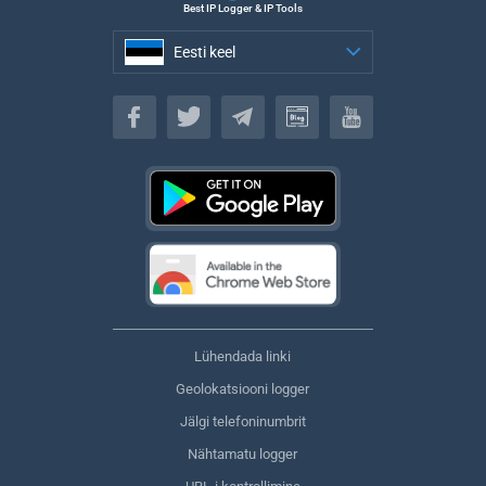
Best IP Logger & IP Tools
Eesti keel
Eesti keel
Lühendada linki
Geolokatsiooni logger
Jälgi telefoninumbrit
Nähtamatu logger