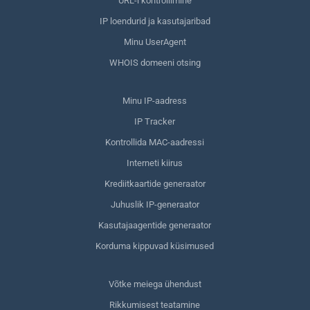
URL-i kontrollimine
IP loendurid ja kasutajaribad
Minu UserAgent
WHOIS domeeni otsing
Minu IP-aadress
IP Tracker
Kontrollida MAC-aadressi
Interneti kiirus
Krediitkaartide generaator
Juhuslik IP-generaator
Kasutajaagentide generaator
Korduma kippuvad küsimused
Võtke meiega ühendust
Rikkumisest teatamine